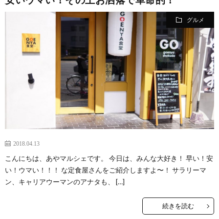
の
イ
小
グルメ
カ
ー
ネ
イ
フ
ツ
タ
ベ
お
ェ
集
ン
買
観
ト
い
光
珍
物
ス
け
2018.04.13
こんにちは、あやマルシェです。 今日は、みんな大好き！ 早い！安
ポ
ん
お
い！ウマい！！！ な定食屋さんをご紹介しますよ〜！ サラリーマ
ン、キャリアウーマンのアナタも、 […]
ッ
さ
問
続きを読む