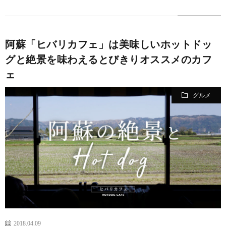
ト
む
い
に
合
阿蘇「ヒバリカフェ」は美味しいホットドッ
グと絶景を味わえるとびきりオススメのカフ
つ
わ
ェ
い
せ
グルメ
て
2018.04.09