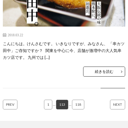
2018.03.22
こんにちは。けんさむです。 いきなりですが、みなさん、 「串カツ
田中」ご存知ですか？ 関東を中心に今、店舗が激増中の大人気串
カツ店です。 九州では […]
続きを読む
PREV
1
…
113
…
118
NEXT