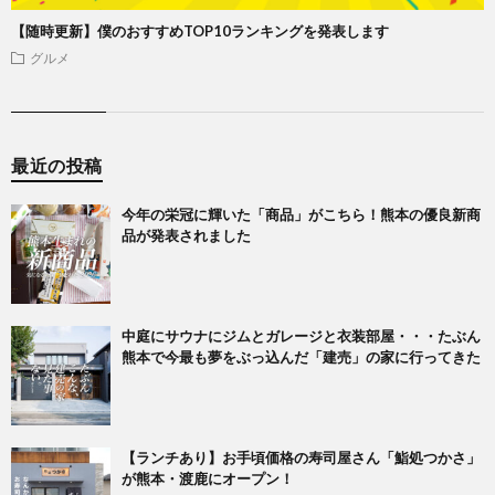
【随時更新】僕のおすすめTOP10ランキングを発表します
グルメ
最近の投稿
今年の栄冠に輝いた「商品」がこちら！熊本の優良新商
品が発表されました
中庭にサウナにジムとガレージと衣装部屋・・・たぶん
熊本で今最も夢をぶっ込んだ「建売」の家に行ってきた
【ランチあり】お手頃価格の寿司屋さん「鮨処つかさ」
が熊本・渡鹿にオープン！