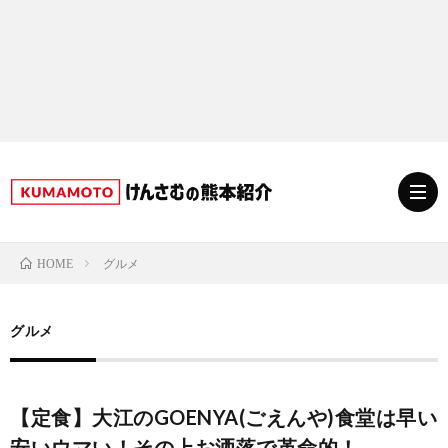
グルメ
HOME
グ
グルメ
ル
熊
メ
本
ス
【定食】大江のGOENYA(ごえんや)食堂は早い
安いウマい！その上お洒落で革命的！