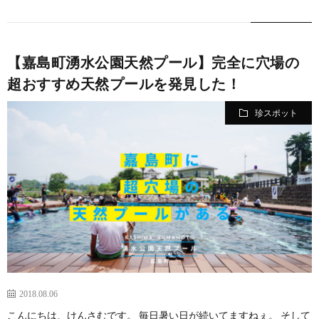
ト
む
い
に
合
【嘉島町湧水公園天然プール】完全に穴場の
超おすすめ天然プールを発見した！
つ
わ
珍スポット
い
せ
て
2018.08.06
こんにちは、けんさむです。 毎日暑い日が続いてますねぇ。 そして