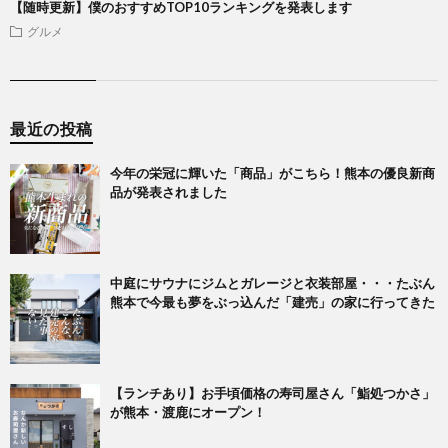
【随時更新】僕のおすすめTOP10ランキングを発表します
グルメ
最近の投稿
今年の栄冠に輝いた「商品」がこちら！熊本の優良新商
品が発表されました
中庭にサウナにジムとガレージと衣装部屋・・・たぶん
熊本で今最も夢をぶっ込んだ「建売」の家に行ってきた
【ランチあり】お手頃価格の寿司屋さん「鮨処つかさ」
が熊本・渡鹿にオープン！