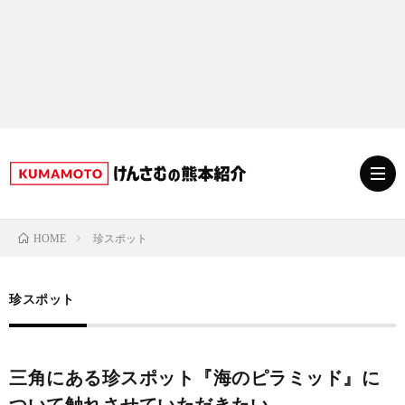
珍スポット
HOME
グ
珍スポット
ル
熊
メ
本
ス
三角にある珍スポット『海のピラミッド』に
ついて触れさせていただきたい