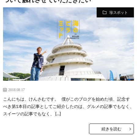
の
イ
小
珍スポット
カ
ー
ネ
イ
フ
ツ
タ
ベ
お
ェ
集
ン
買
観
ト
い
光
珍
物
ス
け
2018.08.17
こんにちは、けんさむです。 僕がこのブログを始めた頃、記念す
ポ
ん
お
べき第1本目の記事としてご紹介したのは、グルメの記事でもなく、
スイーツの記事でもなく、 […]
ッ
さ
問
続きを読む