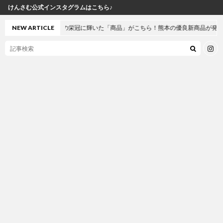
インスタグラムはこちら♪
NEW ARTICLE
今年の栄冠に輝いた「商品」がこちら！熊本の優良新商品が発表されました