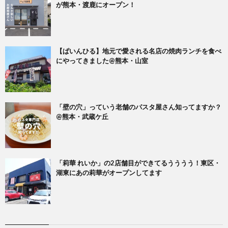
が熊本・渡鹿にオープン！
【ぱいんひる】地元で愛される名店の焼肉ランチを食べ
にやってきました@熊本・山室
「壁の穴」っていう老舗のパスタ屋さん知ってますか？
@熊本・武蔵ケ丘
「莉華 れいか」の2店舗目ができてるうううう！東区・
湖東にあの莉華がオープンしてます