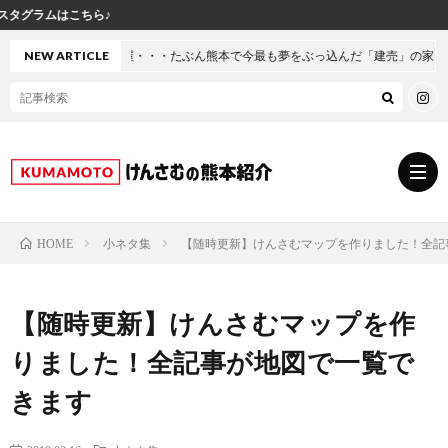
♪
装部屋・・・たぶん熊本で今最も夢をぶっ込んだ「建売」の家に行ってきた
NEW ARTICLE
小ネタ集
【随時更新】けんさむマップを作りました！全記
HOME
グ
【随時更新】けんさむマップを作
ル
熊
りました！全記事が地図で一覧で
メ
本
ス
きます
の
イ
小