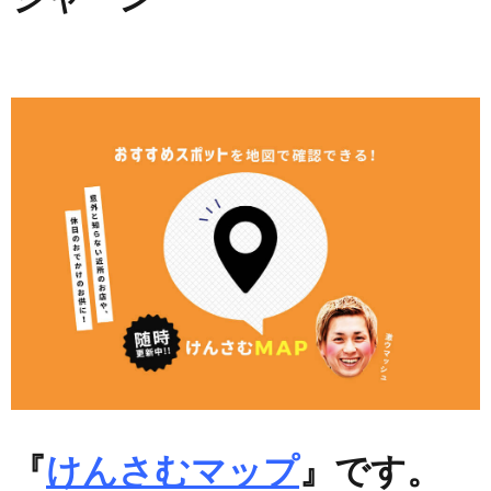
『
けんさむマップ
』です。