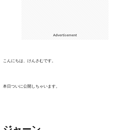
に
合
つ
わ
Advertisement
い
せ
て
こんにちは、けんさむです。
本日ついに公開しちゃいます。
ジャーン