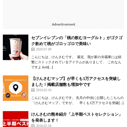
Advertisement
セブンイレブンの「桃の飲むヨーグルト」がゴクゴ
ク飲めて桃がゴロッゴロで美味い
2020.07.09
こんにちは、けんさむです。 最近、我が家の冷蔵庫には頻
繁にストックされているアイテムがありまして、 これなん
ですよ &nb[…]
【けんさむマップ】が早くも1万アクセスを突破し
ました！掲載店舗数も増加中です
2019.03.10
こんにちは、けんさむです。 先月の中頃に公開したこちらの
「けんさむマップ」ですが、 早くも1万アクセスを突破[…]
けんさむの熊本紹介「上半期ベストセレクション」
を発表します！
2018.05.18