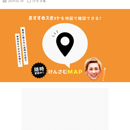
2019.02.16
小ネタ集
カ
ー
ネ
イ
フ
ツ
タ
ベ
お
ェ
集
ン
買
観
ト
い
光
珍
物
ス
け
ポ
ん
お
ッ
さ
問
ト
む
い