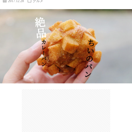
2017.12.28
グルメ
カ
ー
ネ
イ
フ
ツ
タ
ベ
お
ェ
集
ン
買
観
ト
い
光
珍
物
ス
け
ポ
ん
お
ッ
さ
問
ト
む
い