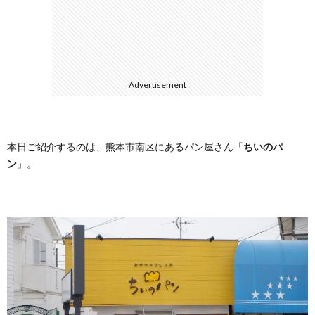
に
合
つ
わ
Advertisement
い
せ
て
本日ご紹介するのは、熊本市南区にあるパン屋さん「
ちいのパ
ン
」。