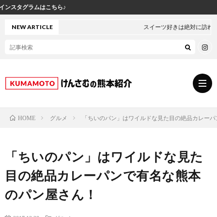
けんさ
NEW ARTICLE
スイーツ好きは絶対に訪れた方がいい熊本・上天草の「
グルメ
「ちいのパン」はワイルドな見た目の絶品カレーパ
HOME
グ
「ちいのパン」はワイルドな見た
ル
熊
目の絶品カレーパンで有名な熊本
メ
本
ス
のパン屋さん！
の
イ
小