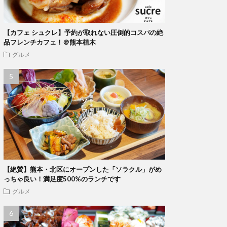
【カフェ シュクレ】予約が取れない圧倒的コスパの絶
品フレンチカフェ！＠熊本植木
グルメ
【絶賛】熊本・北区にオープンした「ソラクル」がめ
っちゃ良い！満足度500%のランチです
グルメ