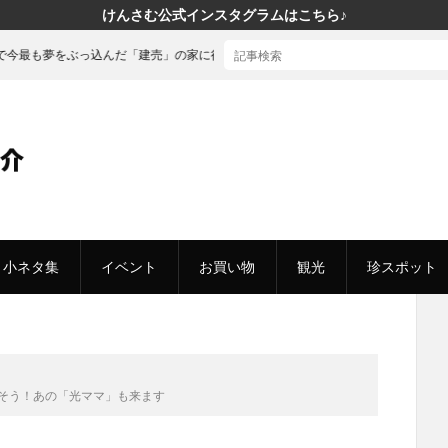
けんさむ公式インスタグラムはこちら♪
んだ「建売」の家に行ってきた
小ネタ集
イベント
お買い物
観光
珍スポット
しそう！あの「光ママ」も来ます