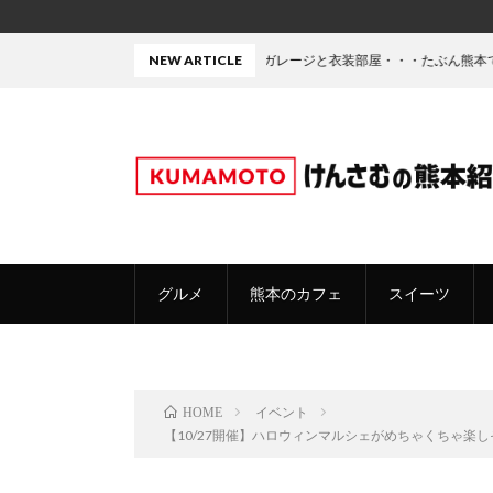
中庭にサウナにジムとガレージと衣装部屋・・・たぶん熊本で今最も夢をぶっ込
NEW ARTICLE
グルメ
熊本のカフェ
スイーツ
イベント
HOME
【10/27開催】ハロウィンマルシェがめちゃくちゃ楽