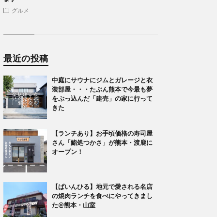
グルメ
最近の投稿
中庭にサウナにジムとガレージと衣
装部屋・・・たぶん熊本で今最も夢
をぶっ込んだ「建売」の家に行って
きた
【ランチあり】お手頃価格の寿司屋
さん「鮨処つかさ」が熊本・渡鹿に
オープン！
【ぱいんひる】地元で愛される名店
の焼肉ランチを食べにやってきまし
た@熊本・山室