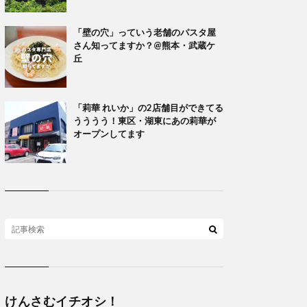
「壁の穴」っていう老舗のパスタ屋
さん知ってますか？@熊本・武蔵ケ
丘
「莉華 れいか」の2店舗目ができてる
うううう！東区・湖東にあの莉華が
オープンしてます
けんさむイチオシ！