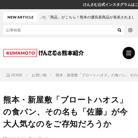
けんさむ公式インスタグラムはこちら♪
に輝いた「商品」がこちら！熊本の優良新商品が発表されました
NEW ARTICLE
お買い物
熊本・新屋敷「ブロートハオス」の食パン、その
HOME
グ
熊本・新屋敷「ブロートハオス」
ル
熊
の食パン、その名も「佐藤」が今
メ
本
ス
大人気なのをご存知だろうか
の
イ
小