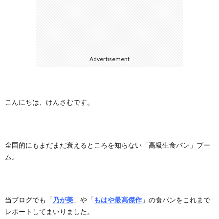
に
合
つ
わ
Advertisement
い
せ
て
こんにちは、けんさむです。
全国的にもまだまだ衰えるところを知らない「高級生食パン」ブー
ム。
当ブログでも「
乃が美
」や「
もはや最高傑作
」の食パンをこれまで
レポートしてまいりました。