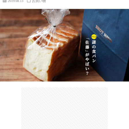
2019.08.13
お買い物
カ
ー
ネ
イ
フ
ツ
タ
ベ
お
ェ
集
ン
買
観
ト
い
光
珍
物
ス
け
ポ
ん
お
ッ
さ
問
ト
む
い