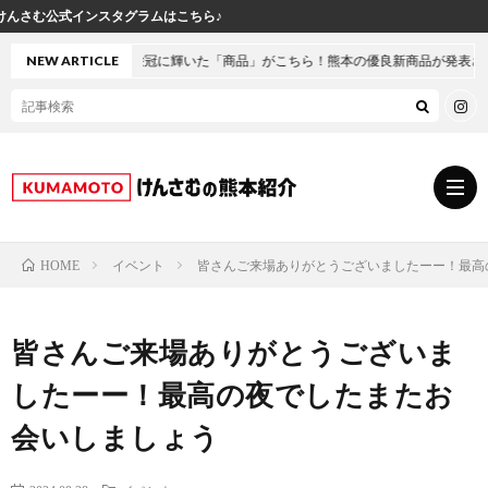
タグラムはこちら♪
今年の栄冠に輝いた「商品」がこちら！熊本の優良新商品が発表されました
NEW ARTICLE
イベント
皆さんご来場ありがとうございましたーー！最高
HOME
グ
皆さんご来場ありがとうございま
ル
熊
したーー！最高の夜でしたまたお
メ
本
ス
会いしましょう
の
イ
小