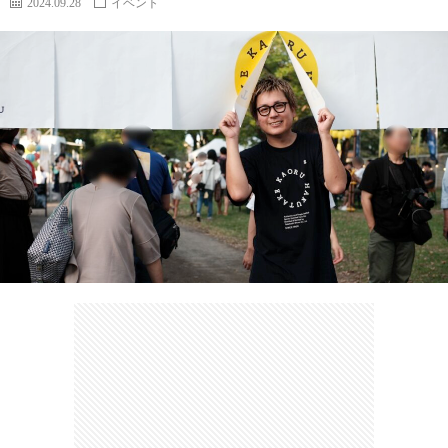
2024.09.28
イベント
カ
ー
ネ
イ
フ
ツ
タ
ベ
お
ェ
集
ン
買
観
ト
い
光
珍
物
ス
け
ポ
ん
お
ッ
さ
問
ト
む
い