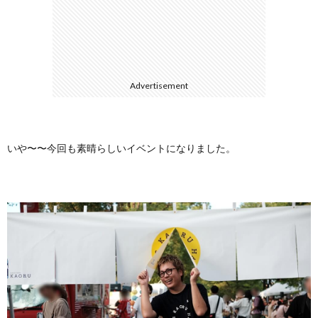
に
合
つ
わ
Advertisement
い
せ
て
いや〜〜今回も素晴らしいイベントになりました。