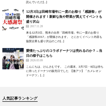
読んでいただ[…]
12月3日は田崎市場年に一度のお祭り「感謝祭」が
開催されます！新鮮な魚や野菜が買えてイベントも
盛り沢山
2017.11.28
来る12月3日、熊本の台所「田崎市場」年に一度のお祭り
「感謝祭2017」が開催されます。 とにかくイベント内容も
協賛企業も盛り沢山のこの[…]
愛情たっぷりのコラボドーナツは売れるのか？→当
日の様子はこちら
2026.03.09
こんにちは、けんさむです。 この週末、3月7日・8日は待ち
に待ったドーナツの販売日でした 【激アツ】「カメレオン
ドーナツ」[…]
人気記事ランキング