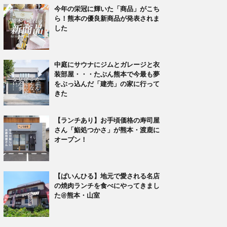
今年の栄冠に輝いた「商品」がこち
ら！熊本の優良新商品が発表されま
した
中庭にサウナにジムとガレージと衣
装部屋・・・たぶん熊本で今最も夢
をぶっ込んだ「建売」の家に行って
きた
【ランチあり】お手頃価格の寿司屋
さん「鮨処つかさ」が熊本・渡鹿に
オープン！
【ぱいんひる】地元で愛される名店
の焼肉ランチを食べにやってきまし
た@熊本・山室