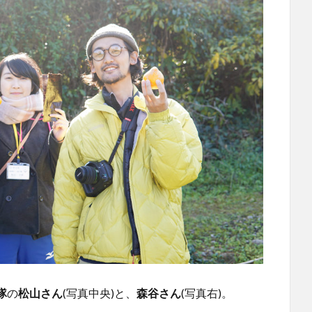
隊
の
松山さん
(写真中央)と、
森谷さん
(写真右)。