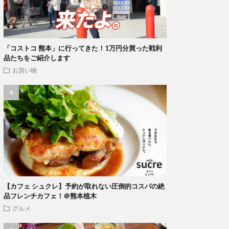
「コストコ 熊本」に行ってきた！1万円分買った戦利
品たちをご紹介します
お買い物
【カフェ シュクレ】予約が取れない圧倒的コスパの絶
品フレンチカフェ！＠熊本植木
グルメ