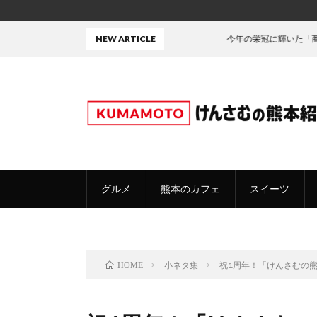
NEW ARTICLE
今年の栄冠に輝いた「商品」がこち
グルメ
熊本のカフェ
スイーツ
小ネタ集
祝1周年！「けんさむの
HOME