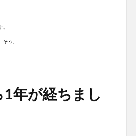
す。
。そう。
ら1年が経ちまし