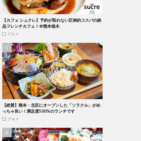
【カフェ シュクレ】予約が取れない圧倒的コスパの絶
品フレンチカフェ！＠熊本植木
グルメ
【絶賛】熊本・北区にオープンした「ソラクル」がめ
っちゃ良い！満足度500%のランチです
グルメ