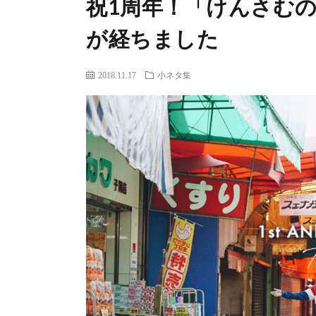
祝1周年！「けんさむ
が経ちました
2018.11.17
小ネタ集