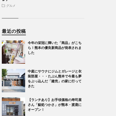
グルメ
最近の投稿
今年の栄冠に輝いた「商品」がこち
ら！熊本の優良新商品が発表されま
した
中庭にサウナにジムとガレージと衣
装部屋・・・たぶん熊本で今最も夢
をぶっ込んだ「建売」の家に行って
きた
【ランチあり】お手頃価格の寿司屋
さん「鮨処つかさ」が熊本・渡鹿に
オープン！