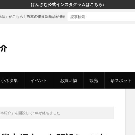
けんさむ公式インスタグラムはこちら♪
ら！熊本の優良新商品が発表されました
小ネタ集
イベント
お買い物
観光
珍スポット
熊本紹介」を開設して1年が経ちました