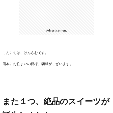
に
合
つ
わ
Advertisement
い
せ
て
こんにちは、けんさむです。
熊本にお住まいの皆様、朗報がございます。
また１つ、絶品のスイーツが