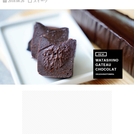
2018.08.26
スイーツ
カ
ー
ネ
イ
フ
ツ
タ
ベ
お
ェ
集
ン
買
観
ト
い
光
珍
物
ス
け
ポ
ん
お
ッ
さ
問
ト
む
い