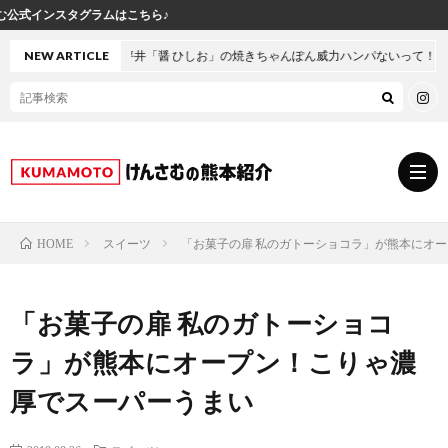
坪井「醤 ひしお」の焼きちゃんぽん威力ハンパないって！
NEW ARTICLE
スイーツ
「お菓子の扉 私のガトーショコラ」が熊本にオ
HOME
グ
「お菓子の扉 私のガトーショコ
ル
熊
ラ」が熊本にオープン！こりゃ濃
メ
本
ス
厚でスーパーうまい
の
イ
小