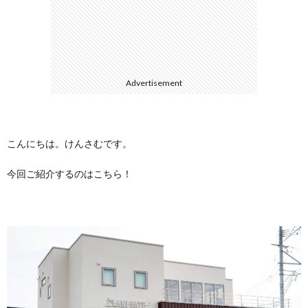
に
合
つ
わ
Advertisement
い
せ
て
こんにちは。けんさむです。
今回ご紹介するのはこちら！