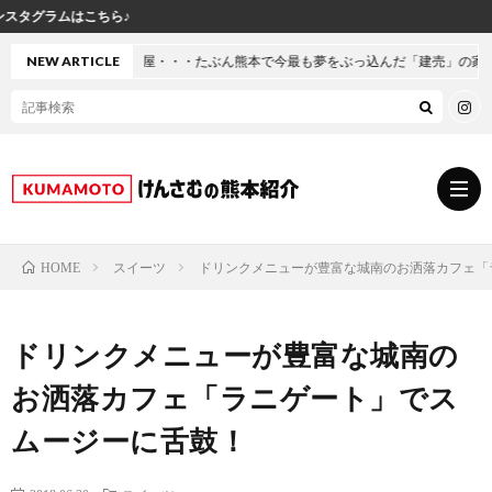
け
屋・・・たぶん熊本で今最も夢をぶっ込んだ「建売」の家に行ってきた
NEW ARTICLE
スイーツ
ドリンクメニューが豊富な城南のお洒落カフェ「
HOME
グ
ドリンクメニューが豊富な城南の
ル
熊
お洒落カフェ「ラニゲート」でス
メ
本
ス
ムージーに舌鼓！
の
イ
小