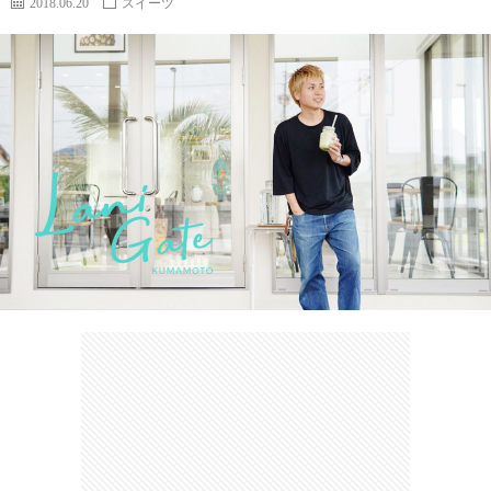
2018.06.20
スイーツ
カ
ー
ネ
イ
フ
ツ
タ
ベ
お
ェ
集
ン
買
観
ト
い
光
珍
物
ス
け
ポ
ん
お
ッ
さ
問
ト
む
い