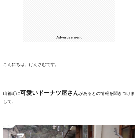
に
合
つ
わ
Advertisement
い
せ
て
こんにちは、けんさむです。
可愛いドーナツ屋さん
山都町に
があるとの情報を聞きつけま
して、