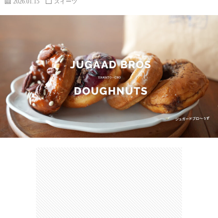
2026.01.15
スイーツ
カ
ー
ネ
イ
フ
ツ
タ
ベ
お
ェ
集
ン
買
観
ト
い
光
珍
物
ス
け
ポ
ん
お
ッ
さ
問
ト
む
い