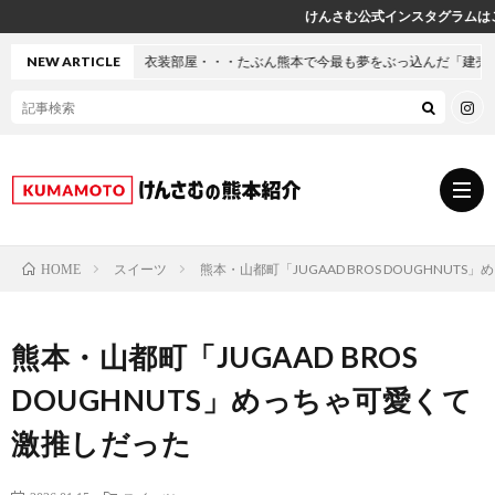
けんさむ公式インスタグラムはこちら♪
・たぶん熊本で今最も夢をぶっ込んだ「建売」の家に行ってきた
NEW ARTICLE
スイーツ
熊本・山都町「JUGAAD BROS DOUGHNUT
HOME
グ
熊本・山都町「JUGAAD BROS
ル
熊
DOUGHNUTS」めっちゃ可愛くて
メ
本
ス
激推しだった
の
イ
小