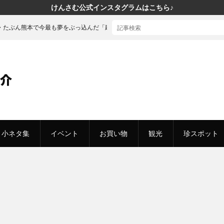
けんさむ公式インスタグラムはこちら♪
も夢をぶっ込んだ「建売」の家に行ってきた
小ネタ集
イベント
お買い物
観光
珍スポット