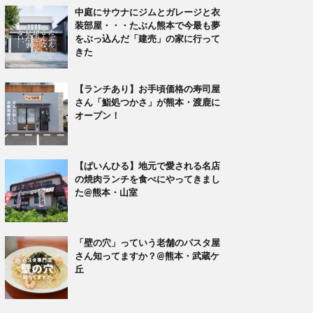
中庭にサウナにジムとガレージと衣
装部屋・・・たぶん熊本で今最も夢
をぶっ込んだ「建売」の家に行って
きた
【ランチあり】お手頃価格の寿司屋
さん「鮨処つかさ」が熊本・渡鹿に
オープン！
【ぱいんひる】地元で愛される名店
の焼肉ランチを食べにやってきまし
た@熊本・山室
「壁の穴」っていう老舗のパスタ屋
さん知ってますか？@熊本・武蔵ケ
丘