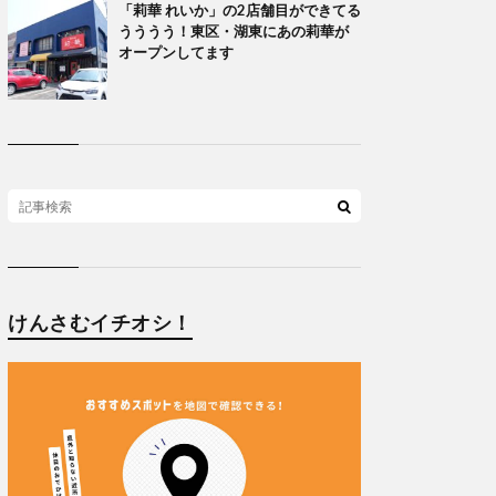
「莉華 れいか」の2店舗目ができてる
うううう！東区・湖東にあの莉華が
オープンしてます
けんさむイチオシ！