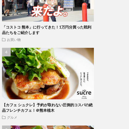
「コストコ 熊本」に行ってきた！1万円分買った戦利
品たちをご紹介します
お買い物
【カフェ シュクレ】予約が取れない圧倒的コスパの絶
品フレンチカフェ！＠熊本植木
グルメ