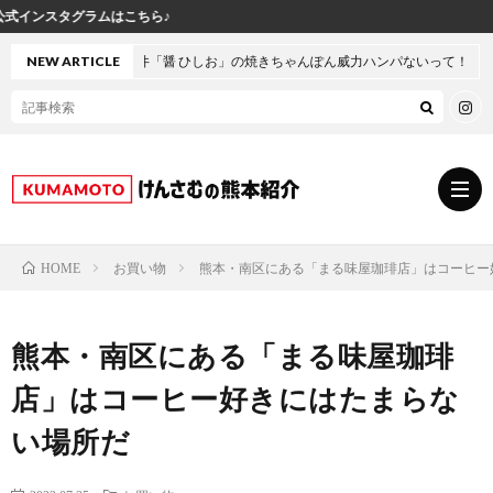
けん
井「醤 ひしお」の焼きちゃんぽん威力ハンパないって！
NEW ARTICLE
お買い物
熊本・南区にある「まる味屋珈琲店」はコーヒー
HOME
グ
熊本・南区にある「まる味屋珈琲
ル
熊
店」はコーヒー好きにはたまらな
メ
本
ス
い場所だ
の
イ
小