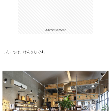
に
合
つ
わ
Advertisement
い
せ
て
こんにちは、けんさむです。