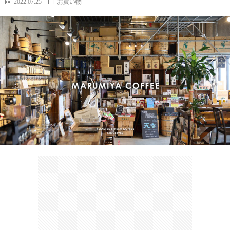
2022.07.25
お買い物
カ
ー
ネ
イ
フ
ツ
タ
ベ
お
ェ
集
ン
買
観
ト
い
光
珍
物
ス
け
ポ
ん
お
ッ
さ
問
ト
む
い