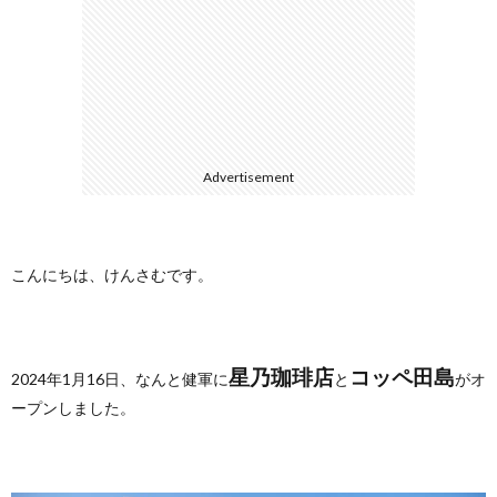
に
合
つ
わ
い
せ
Advertisement
て
こんにちは、けんさむです。
星乃珈琲店
コッペ田島
2024年1月16日、なんと健軍に
と
がオ
ープンしました。