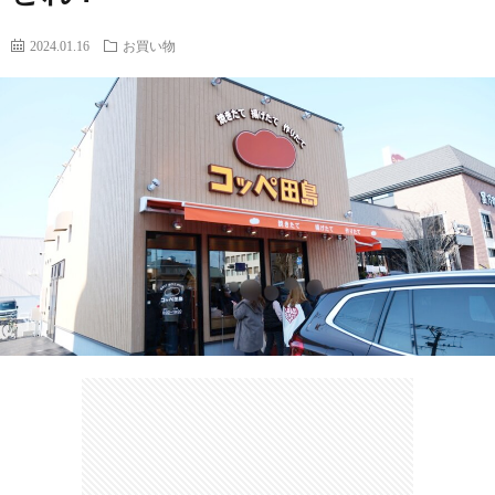
2024.01.16
お買い物
カ
ー
ネ
イ
フ
ツ
タ
ベ
お
ェ
集
ン
買
観
ト
い
光
珍
物
ス
け
ポ
ん
お
ッ
さ
問
ト
む
い