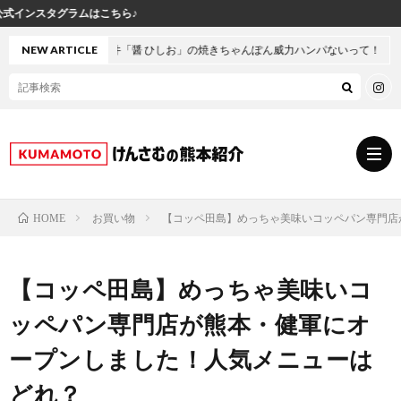
け
井「醤 ひしお」の焼きちゃんぽん威力ハンパないって！
NEW ARTICLE
お買い物
【コッペ田島】めっちゃ美味いコッペパン専門店
HOME
グ
【コッペ田島】めっちゃ美味いコ
ル
熊
ッペパン専門店が熊本・健軍にオ
メ
本
ス
ープンしました！人気メニューは
どれ？
の
イ
小