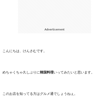
に
合
つ
わ
Advertisement
い
せ
て
こんにちは、けんさむです。
めちゃくちゃ久しぶりに
韓国料理
いってみたいと思います。
このお店を知ってる方はグルメ通でしょうねぇ。