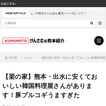
けんさむ公式イ
ひしお」の焼きちゃんぽん威力ハンパないって！
NEW ARTICLE
グルメ
【梁の家】熊本・出水に安くておいしい韓国料理屋
HOME
グ
【梁の家】熊本・出水に安くてお
ル
熊
いしい韓国料理屋さんがありま
メ
本
ス
す！豚プルコギうますぎた
の
イ
小