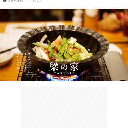
2020.02.16
グルメ
カ
ー
ネ
イ
フ
ツ
タ
ベ
お
ェ
集
ン
買
観
ト
い
光
珍
物
ス
け
ポ
ん
お
ッ
さ
問
ト
む
い