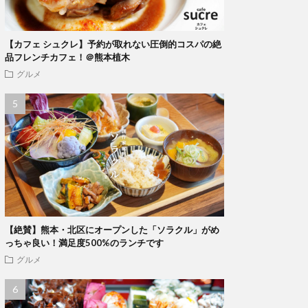
【カフェ シュクレ】予約が取れない圧倒的コスパの絶
品フレンチカフェ！＠熊本植木
グルメ
【絶賛】熊本・北区にオープンした「ソラクル」がめ
っちゃ良い！満足度500%のランチです
グルメ