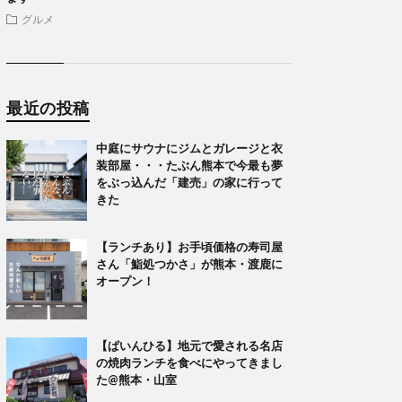
グルメ
最近の投稿
中庭にサウナにジムとガレージと衣
装部屋・・・たぶん熊本で今最も夢
をぶっ込んだ「建売」の家に行って
きた
【ランチあり】お手頃価格の寿司屋
さん「鮨処つかさ」が熊本・渡鹿に
オープン！
【ぱいんひる】地元で愛される名店
の焼肉ランチを食べにやってきまし
た@熊本・山室