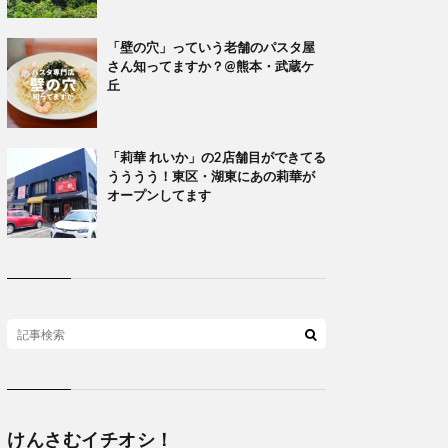
「壁の穴」っていう老舗のパスタ屋
さん知ってますか？@熊本・武蔵ケ
丘
「莉華 れいか」の2店舗目ができてる
うううう！東区・湖東にあの莉華が
オープンしてます
けんさむイチオシ！