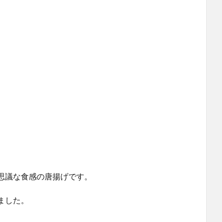
。
思議な食感の唐揚げです。
ました。