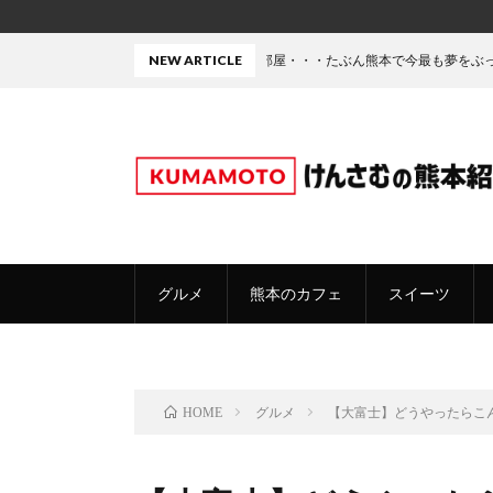
にジムとガレージと衣装部屋・・・たぶん熊本で今最も夢をぶっ込んだ「建売」の
NEW ARTICLE
グルメ
熊本のカフェ
スイーツ
グルメ
【大富士】どうやったらこ
HOME