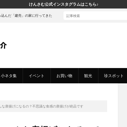
けんさむ公式インスタグラムはこちら♪
家に行ってきた
小ネタ集
イベント
お買い物
観光
珍スポット
んな唐揚げになるの？不思議な食感の唐揚げが絶品です