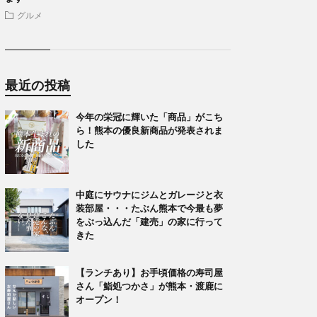
グルメ
最近の投稿
今年の栄冠に輝いた「商品」がこち
ら！熊本の優良新商品が発表されま
した
中庭にサウナにジムとガレージと衣
装部屋・・・たぶん熊本で今最も夢
をぶっ込んだ「建売」の家に行って
きた
【ランチあり】お手頃価格の寿司屋
さん「鮨処つかさ」が熊本・渡鹿に
オープン！