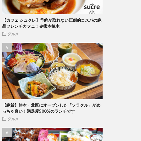
【カフェ シュクレ】予約が取れない圧倒的コスパの絶
品フレンチカフェ！＠熊本植木
グルメ
【絶賛】熊本・北区にオープンした「ソラクル」がめ
っちゃ良い！満足度500%のランチです
グルメ