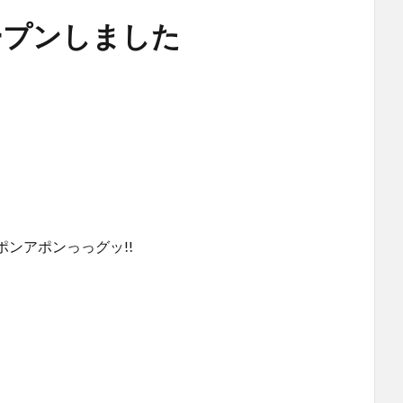
ープンしました
ンアポンっっグッ!!