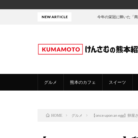
NEW ARTICLE
今年の栄冠に輝いた「商品」がこちら！
グルメ
熊本のカフェ
スイーツ
グルメ
【once upon an e
HOME