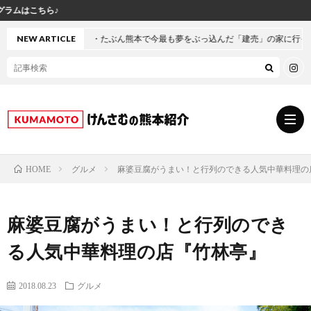
けんさむ公式イ
ぶん熊本で今最も夢をぶっ込んだ「建売」の家に行ってきた
NEW ARTICLE
グルメ
麻婆豆腐がうまい！と行列のできる人気中華料理の
HOME
グ
麻婆豆腐がうまい！と行列のでき
ル
熊
る人気中華料理の店『竹林亭』
メ
本
ス
2018.08.23
グルメ
の
イ
小