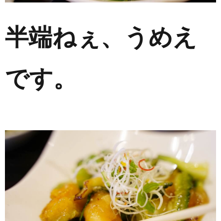
半端ねぇ、うめえ
です。