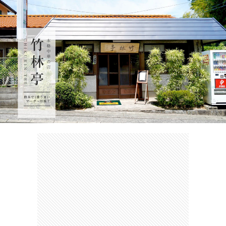
カ
ー
ネ
イ
フ
ツ
タ
ベ
お
ェ
集
ン
買
観
ト
い
光
珍
物
ス
け
ポ
ん
お
ッ
さ
問
ト
む
い