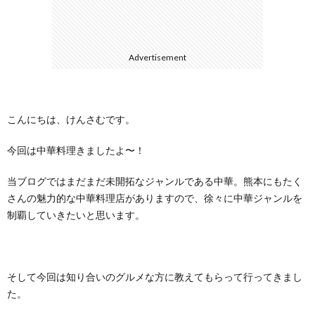
に
合
Advertisement
つ
わ
い
せ
こんにちは、けんさむです。
て
今回は中華料理きましたよ〜！
当ブログではまだまだ未開拓なジャンルである中華。熊本にもたく
さんの魅力的な中華料理店がありますので、徐々に中華ジャンルを
制覇していきたいと思います。
そして今回は知り合いのグルメな方に教えてもらって行ってきまし
た。