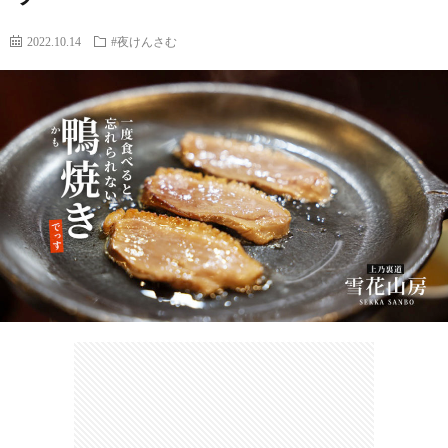
2022.10.14
#夜けんさむ
カ
ー
ネ
イ
フ
ツ
タ
ベ
お
ェ
集
ン
買
観
ト
い
光
珍
物
ス
け
ポ
ん
お
ッ
さ
問
ト
む
い