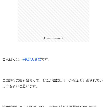
に
合
つ
わ
い
せ
Advertisement
て
こんばんは、
#夜けんさむ
です。
全国旅行支援も始まって、どこか旅に出ようかなぁと計画されてい
る方も多いと思います。
旅の醍醐味といえばやっぱり、旅館で味わう豪華な夕食ですが、