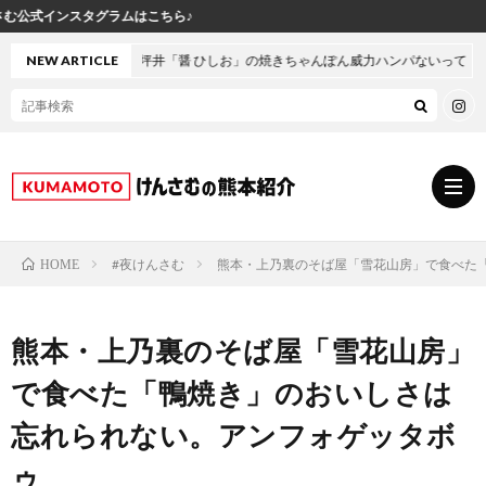
坪井「醤 ひしお」の焼きちゃんぽん威力ハンパないって！
NEW ARTICLE
#夜けんさむ
熊本・上乃裏のそば屋「雪花山房」で食べた
HOME
グ
熊本・上乃裏のそば屋「雪花山房」
ル
熊
で食べた「鴨焼き」のおいしさは
メ
本
ス
忘れられない。アンフォゲッタボ
ゥ
の
イ
小