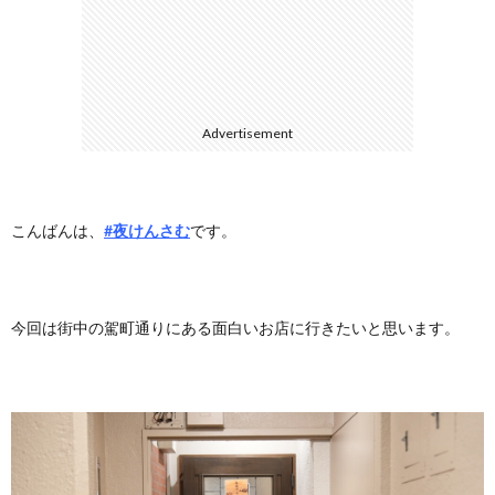
に
合
つ
わ
Advertisement
い
せ
て
こんばんは、
#夜けんさむ
です。
今回は街中の駕町通りにある面白いお店に行きたいと思います。