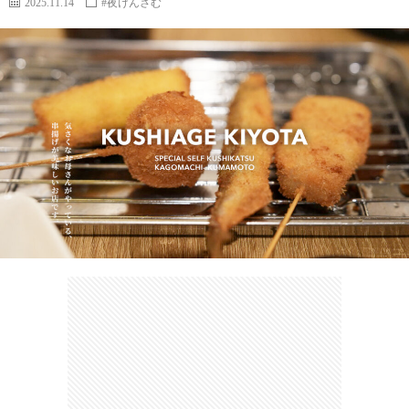
2025.11.14
#夜けんさむ
カ
ー
ネ
イ
フ
ツ
タ
ベ
お
ェ
集
ン
買
観
ト
い
光
珍
物
ス
け
ポ
ん
お
ッ
さ
問
ト
む
い