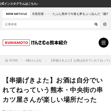
♪
装部屋・・・たぶん熊本で今最も夢をぶっ込んだ「建売」の家に行ってきた
NEW ARTICLE
#夜けんさむ
【串揚げきよた】お酒は自分でいれてねって
HOME
グ
【串揚げきよた】お酒は自分でい
ル
熊
れてねっていう熊本・中央街の串
メ
本
ス
カツ屋さんが楽しい場所だった
の
イ
小