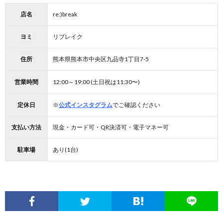
店名
re:)break
ヨミ
リブレイク
住所
熊本県熊本市中央区九品寺1丁目7-5
営業時間
12:00～19:00 (土日祝は11:30〜)
定休日
※
公式インスタグラム
でご確認ください
支払い方法
現金・カード可・QR決済可・電子マネー可
駐車場
あり(1台)