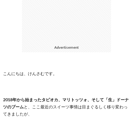
に
合
つ
わ
い
せ
Advertisement
て
こんにちは、けんさむです。
2018年から始まったタピオカ、マリトッツォ、そして「生」ドーナ
ツのブーム
と、ここ最近のスイーツ事情は目まぐるしく移り変わっ
てきましたが、