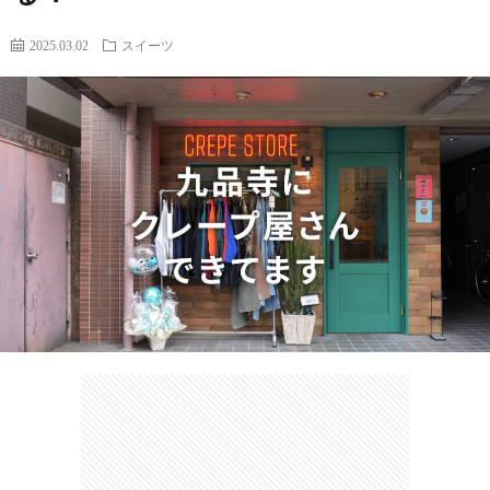
2025.03.02
スイーツ
カ
ー
ネ
イ
フ
ツ
タ
ベ
お
ェ
集
ン
買
観
ト
い
光
珍
物
ス
け
ポ
ん
お
ッ
さ
問
ト
む
い