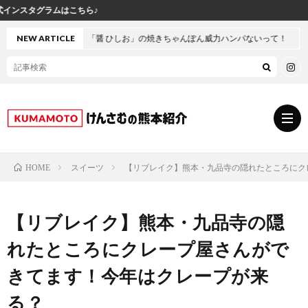
け
坪井「醤 ひしお」の焼きちゃんぽん威力ハンパないって！
NEW ARTICLE
スイーツ
【リブレイク】熊本・九品寺の隠れたところにク
HOME
グ
【リブレイク】熊本・九品寺の隠
ル
熊
れたところにクレープ屋さんがで
メ
本
ス
きてます！今年はクレープが来
る？
の
イ
小