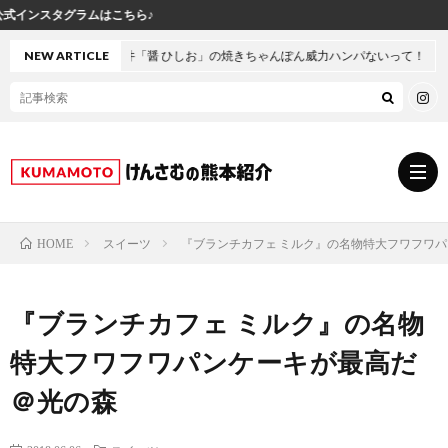
け
井「醤 ひしお」の焼きちゃんぽん威力ハンパないって！
NEW ARTICLE
スイーツ
『ブランチカフェ ミルク』の名物特大フワフワ
HOME
グ
『ブランチカフェ ミルク』の名物
ル
熊
特大フワフワパンケーキが最高だ
メ
本
ス
＠光の森
の
イ
小