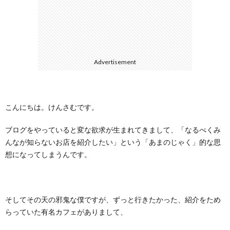
に
合
つ
わ
Advertisement
い
せ
て
こんにちは。けんさむです。
ブログをやっていると変な欲求が生まれてきまして、「なるべくみ
んなが知らないお店を紹介したい」という「あまのじゃく」的な思
想になってしまうんです。
そしてその天の邪鬼な僕ですが、ずっと行きたかった、紹介をため
らっていた有名カフェがありまして、