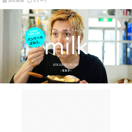
2018.06.06
スイーツ
カ
ー
ネ
イ
フ
ツ
タ
ベ
お
ェ
集
ン
買
観
ト
い
光
珍
物
ス
け
ポ
ん
お
ッ
さ
問
ト
む
い