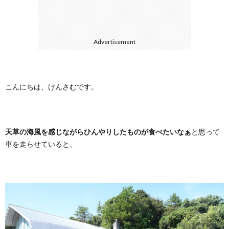
に
合
Advertisement
つ
わ
い
せ
こんにちは、けんさむです。
て
天草の海風を感じながらひんやりしたものが食べたいなぁ
と思って
車を走らせていると、