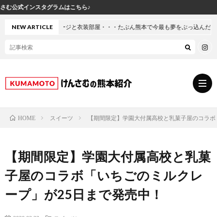
ら♪
衣装部屋・・・たぶん熊本で今最も夢をぶっ込んだ「建売」の家に行ってきた
NEW ARTICLE
スイーツ
【期間限定】学園大付属高校と乳菓子屋のコラボ
HOME
グ
【期間限定】学園大付属高校と乳菓
ル
熊
子屋のコラボ「いちごのミルクレ
メ
本
ス
ープ」が25日まで発売中！
の
イ
小