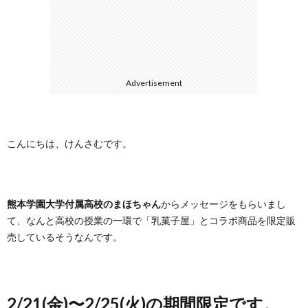
に
合
つ
わ
Advertisement
い
せ
て
こんにちは、けんさむです。
熊本学園大学付属高校のまほちゃん
からメッセージをもらいまし
て、なんと高校の授業の一環で「乳菓子屋」とコラボ商品を限定販
売しているそうなんです。
2/21(金)〜2/25(火)の期間限定です。