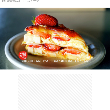
2020.02.23
スイーツ
カ
ー
ネ
イ
フ
ツ
タ
ベ
お
ェ
集
ン
買
観
ト
い
光
珍
物
ス
け
ポ
ん
お
ッ
さ
問
ト
む
い