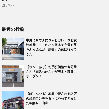
グルメ
最近の投稿
中庭にサウナにジムとガレージと衣
装部屋・・・たぶん熊本で今最も夢
をぶっ込んだ「建売」の家に行って
きた
【ランチあり】お手頃価格の寿司屋
さん「鮨処つかさ」が熊本・渡鹿に
オープン！
【ぱいんひる】地元で愛される名店
の焼肉ランチを食べにやってきまし
た@熊本・山室