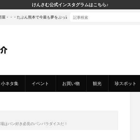
けんさむ公式インスタグラムはこちら♪
今最も夢をぶっ込んだ「建売」の家に行ってきた
小ネタ集
イベント
お買い物
観光
珍スポット
工場はパン好き必見のパンパラダイスだ！