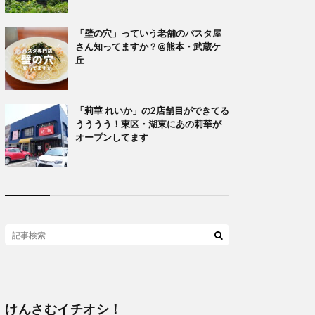
「壁の穴」っていう老舗のパスタ屋
さん知ってますか？@熊本・武蔵ケ
丘
「莉華 れいか」の2店舗目ができてる
うううう！東区・湖東にあの莉華が
オープンしてます
けんさむイチオシ！