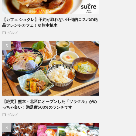
【カフェ シュクレ】予約が取れない圧倒的コスパの絶
品フレンチカフェ！＠熊本植木
グルメ
【絶賛】熊本・北区にオープンした「ソラクル」がめ
っちゃ良い！満足度500%のランチです
グルメ