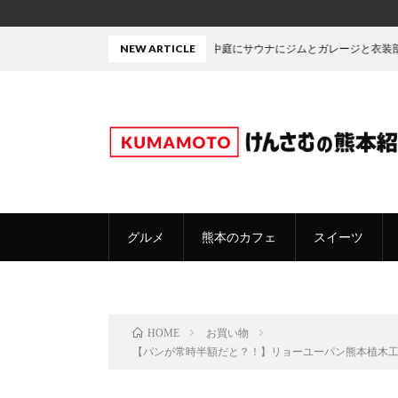
中庭にサウナにジムとガレージと衣装部屋・・・たぶん熊本で
NEW ARTICLE
グルメ
熊本のカフェ
スイーツ
お買い物
HOME
【パンが常時半額だと？！】リョーユーパン熊本植木