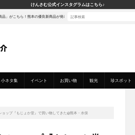
けんさむ公式インスタグラムはこちら♪
熊本の優良新商品が発表されました
小ネタ集
イベント
お買い物
観光
珍スポット
ショップ『もじょか堂』で買い物してきた@熊本・水俣