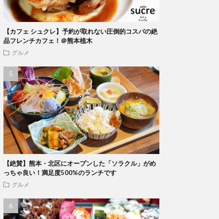
【カフェ シュクレ】予約が取れない圧倒的コスパの絶
品フレンチカフェ！＠熊本植木
グルメ
【絶賛】熊本・北区にオープンした「ソラクル」がめ
っちゃ良い！満足度500%のランチです
グルメ