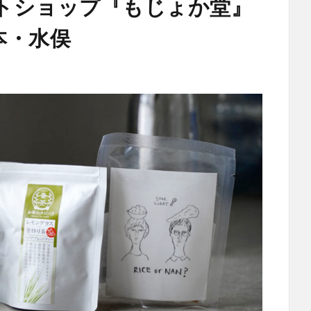
トショップ『もじょか堂』
本・水俣