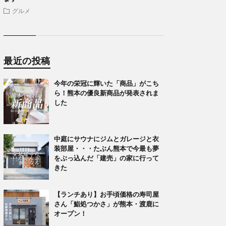
グルメ
最近の投稿
今年の栄冠に輝いた「商品」がこち
ら！熊本の優良新商品が発表されま
した
中庭にサウナにジムとガレージと衣
装部屋・・・たぶん熊本で今最も夢
をぶっ込んだ「建売」の家に行って
きた
【ランチあり】お手頃価格の寿司屋
さん「鮨処つかさ」が熊本・渡鹿に
オープン！