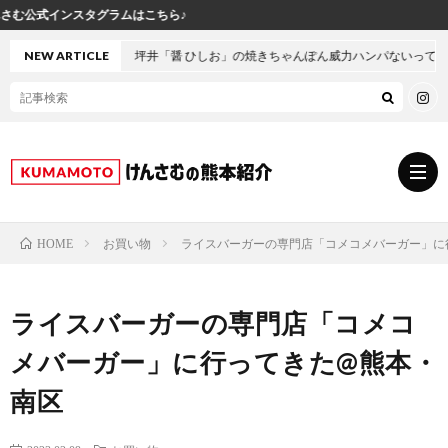
ら♪
本・坪井「醤 ひしお」の焼きちゃんぽん威力ハンパないって！
NEW ARTICLE
お買い物
ライスバーガーの専門店「コメコメバーガー」に
HOME
グ
ライスバーガーの専門店「コメコ
ル
熊
メバーガー」に行ってきた@熊本・
メ
本
ス
南区
の
イ
小