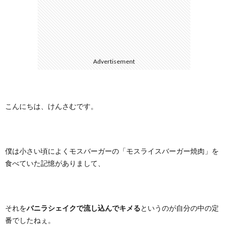
に
合
つ
わ
Advertisement
い
せ
て
こんにちは、けんさむです。
僕は小さい頃によくモスバーガーの「モスライスバーガー焼肉」を
食べていた記憶がありまして、
それを
バニラシェイクで流し込んでキメる
というのが自分の中の定
番でしたねぇ。