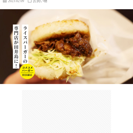
2023.02.09
お買い物
カ
ー
ネ
イ
フ
ツ
タ
ベ
お
ェ
集
ン
買
観
ト
い
光
珍
物
ス
け
ポ
ん
お
ッ
さ
問
ト
む
い