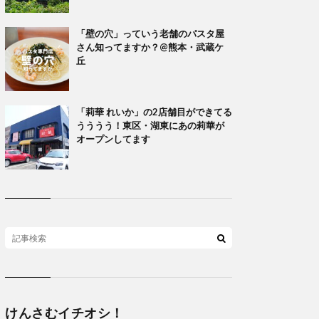
「壁の穴」っていう老舗のパスタ屋
さん知ってますか？@熊本・武蔵ケ
丘
「莉華 れいか」の2店舗目ができてる
うううう！東区・湖東にあの莉華が
オープンしてます
けんさむイチオシ！