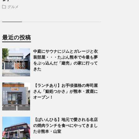
グルメ
最近の投稿
中庭にサウナにジムとガレージと衣
装部屋・・・たぶん熊本で今最も夢
をぶっ込んだ「建売」の家に行って
きた
【ランチあり】お手頃価格の寿司屋
さん「鮨処つかさ」が熊本・渡鹿に
オープン！
【ぱいんひる】地元で愛される名店
の焼肉ランチを食べにやってきまし
た@熊本・山室