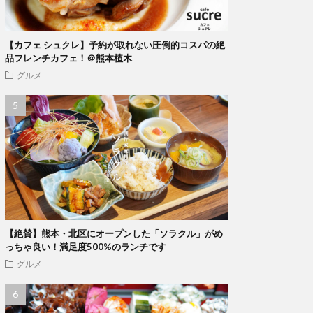
【カフェ シュクレ】予約が取れない圧倒的コスパの絶
品フレンチカフェ！＠熊本植木
グルメ
【絶賛】熊本・北区にオープンした「ソラクル」がめ
っちゃ良い！満足度500%のランチです
グルメ