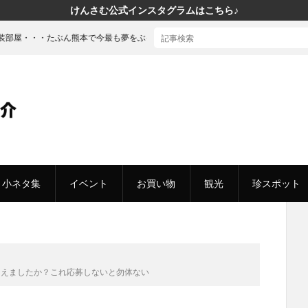
けんさむ公式インスタグラムはこちら♪
今最も夢をぶっ込んだ「建売」の家に行ってきた
小ネタ集
イベント
お買い物
観光
珍スポット
らえましたか？これ応募しないと勿体ない