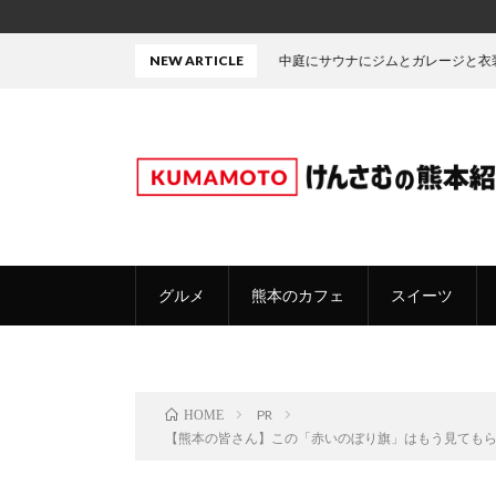
中庭にサウナにジムとガレージと衣装部屋・・・たぶん熊本で
NEW ARTICLE
グルメ
熊本のカフェ
スイーツ
PR
HOME
【熊本の皆さん】この「赤いのぼり旗」はもう見ても