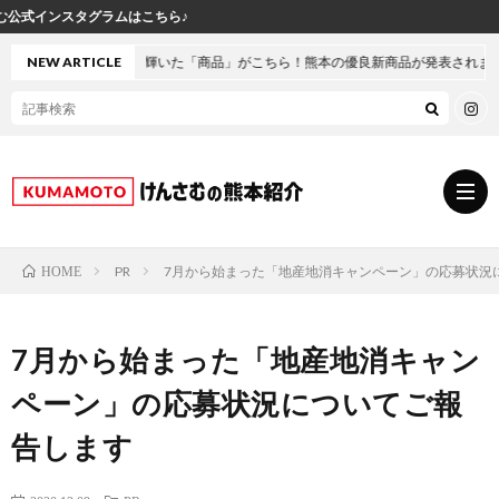
ちら♪
冠に輝いた「商品」がこちら！熊本の優良新商品が発表されました
NEW ARTICLE
PR
7月から始まった「地産地消キャンペーン」の応募状況
HOME
グ
7月から始まった「地産地消キャン
ル
熊
ペーン」の応募状況についてご報
メ
本
ス
告します
の
イ
小