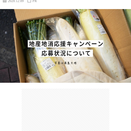
2020.12.09
PR
カ
ー
ネ
イ
フ
ツ
タ
ベ
お
ェ
集
ン
買
観
ト
い
光
珍
物
ス
け
ポ
ん
お
ッ
さ
問
ト
む
い