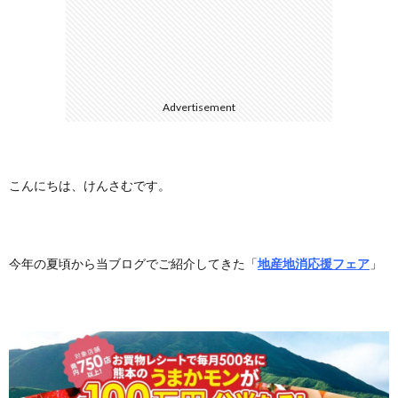
に
合
つ
わ
Advertisement
い
せ
て
こんにちは、けんさむです。
今年の夏頃から当ブログでご紹介してきた「
地産地消応援フェア
」