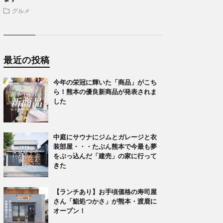
グルメ
最近の投稿
今年の栄冠に輝いた「商品」がこち
ら！熊本の優良新商品が発表されま
した
中庭にサウナにジムとガレージと衣
装部屋・・・たぶん熊本で今最も夢
をぶっ込んだ「建売」の家に行って
きた
【ランチあり】お手頃価格の寿司屋
さん「鮨処つかさ」が熊本・渡鹿に
オープン！