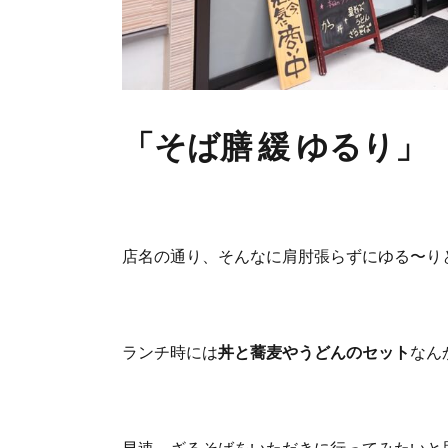
「そば膳 緩 ゆるり」
店名の通り、そんなに肩肘張らずにゆる〜り
ランチ時には
丼と蕎麦やうどんのセット
なん
早速、ざるそばをいただきに行ってみたいと