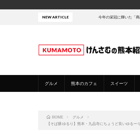
NEW ARTICLE
今年の栄冠に輝いた「商品」がこちら！
グルメ
熊本のカフェ
スイーツ
グルメ
HOME
【そば膳 ゆるり】熊本・九品寺にちょうど良いゆるー