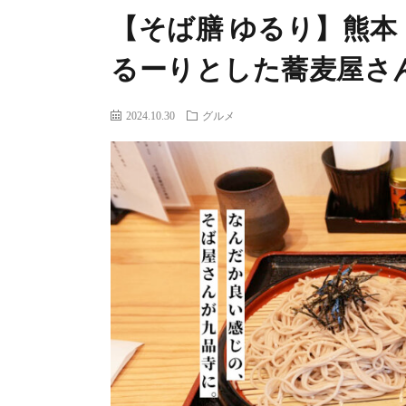
【そば膳 ゆるり】熊
るーりとした蕎麦屋さ
2024.10.30
グルメ