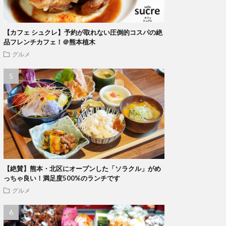
【カフェ シュクレ】予約が取れない圧倒的コスパの絶
品フレンチカフェ！＠熊本植木
グルメ
【絶賛】熊本・北区にオープンした「ソラクル」がめ
っちゃ良い！満足度500%のランチです
グルメ