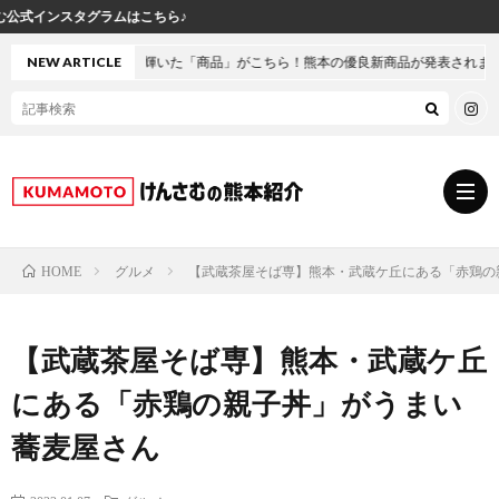
輝いた「商品」がこちら！熊本の優良新商品が発表されました
NEW ARTICLE
グルメ
【武蔵茶屋そば専】熊本・武蔵ケ丘にある「赤鶏の
HOME
グ
【武蔵茶屋そば専】熊本・武蔵ケ丘
ル
熊
にある「赤鶏の親子丼」がうまい
メ
本
ス
蕎麦屋さん
の
イ
小