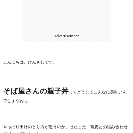
に
合
つ
わ
Advertisement
い
せ
て
こんにちは、けんさむです。
そば屋さんの親子丼
ってどうしてこんなに美味いん
でしょうねぇ
やっぱり出汁のとり方が違うのか、はたまた、蕎麦との組み合わせ