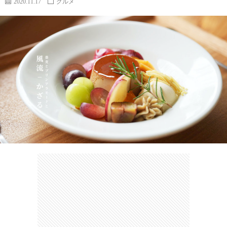
2020.11.17
グルメ
カ
ー
ネ
イ
フ
ツ
タ
ベ
お
ェ
集
ン
買
観
ト
い
光
珍
物
ス
け
ポ
ん
お
ッ
さ
問
ト
む
い