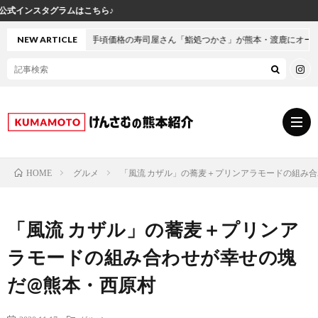
手頃価格の寿司屋さん「鮨処つかさ」が熊本・渡鹿にオープン！
NEW ARTICLE
グルメ
「風流 カザル」の蕎麦＋プリンアラモードの組み
HOME
グ
「風流 カザル」の蕎麦＋プリンア
ル
熊
ラモードの組み合わせが幸せの塊
メ
本
ス
だ@熊本・西原村
の
イ
小