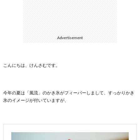
に
合
つ
わ
Advertisement
い
せ
て
こんにちは、けんさむです。
今年の夏は「風流」のかき氷がフィーバーしまして、すっかりかき
氷のイメージが付いていますが、