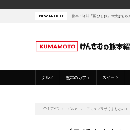
NEW ARTICLE
熊本・坪井「醤 ひしお」の焼きちゃんぽん威力ハン
グルメ
熊本のカフェ
スイーツ
グルメ
アミュプラザくまもとの3
HOME