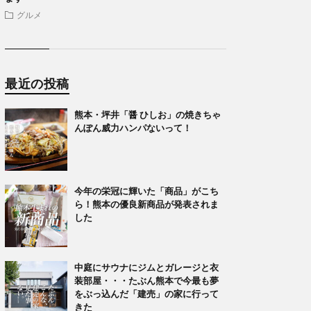
グルメ
最近の投稿
熊本・坪井「醤 ひしお」の焼きちゃ
んぽん威力ハンパないって！
今年の栄冠に輝いた「商品」がこち
ら！熊本の優良新商品が発表されま
した
中庭にサウナにジムとガレージと衣
装部屋・・・たぶん熊本で今最も夢
をぶっ込んだ「建売」の家に行って
きた