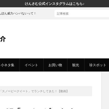
けんさむ公式インスタグラムはこちら♪
パないって！
小ネタ集
イベント
お買い物
観光
珍スポット
F「スノーピークイート」でランチしてきた！【動画】