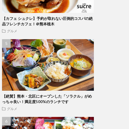
【カフェ シュクレ】予約が取れない圧倒的コスパの絶
品フレンチカフェ！＠熊本植木
グルメ
【絶賛】熊本・北区にオープンした「ソラクル」がめ
っちゃ良い！満足度500%のランチです
グルメ