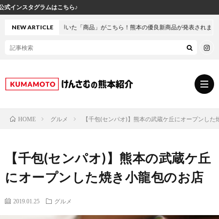
け
いた「商品」がこちら！熊本の優良新商品が発表されました
NEW ARTICLE
グルメ
【千包(センパオ)】熊本の武蔵ケ丘にオープンした
HOME
グ
【千包(センパオ)】熊本の武蔵ケ丘
ル
熊
にオープンした焼き小龍包のお店
メ
本
ス
2019.01.25
グルメ
の
イ
小