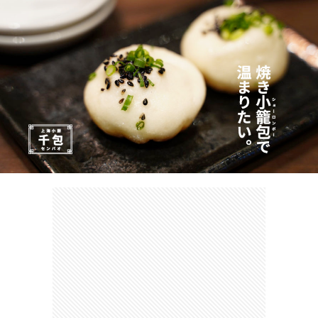
カ
ー
ネ
イ
フ
ツ
タ
ベ
お
ェ
集
ン
買
観
ト
い
光
珍
物
ス
け
ポ
ん
お
ッ
さ
問
ト
む
い