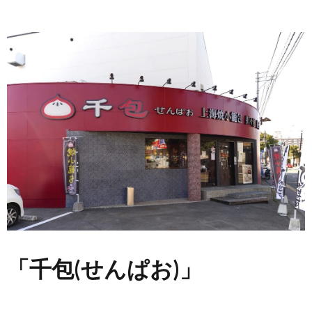
「千包(せんぱお)」