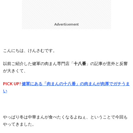
に
合
Advertisement
つ
わ
い
せ
こんにちは、けんさむです。
て
以前ご紹介した健軍の肉まん専門店「
十八番
」の記事が意外と反響
が大きくて、
PICK UP!
健軍にある「肉まんの十八番」の肉まんが肉厚でガチうま
い
やっぱり冬は中華まんが食べたくなるよねぇ、ということで今回も
やってきました。