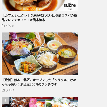
【カフェ シュクレ】予約が取れない圧倒的コスパの絶
品フレンチカフェ！＠熊本植木
グルメ
【絶賛】熊本・北区にオープンした「ソラクル」がめ
っちゃ良い！満足度500%のランチです
グルメ