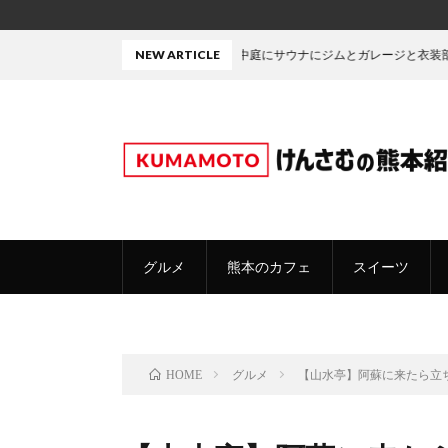
中庭にサウナにジムとガレージと衣装部屋・・・たぶん熊本
NEW ARTICLE
グルメ
熊本のカフェ
スイーツ
グルメ
【山水亭】阿蘇に来たら立
HOME