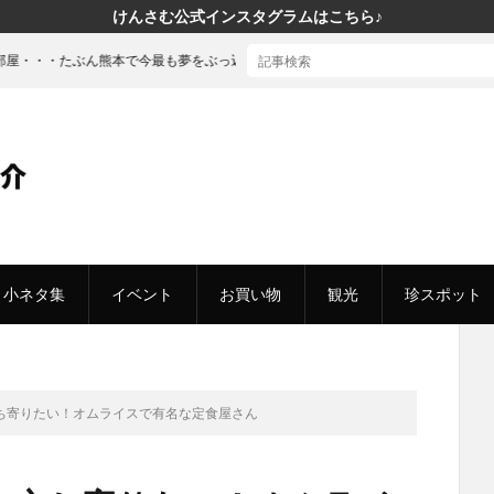
けんさむ公式インスタグラムはこちら♪
で今最も夢をぶっ込んだ「建売」の家に行ってきた
小ネタ集
イベント
お買い物
観光
珍スポット
ち寄りたい！オムライスで有名な定食屋さん