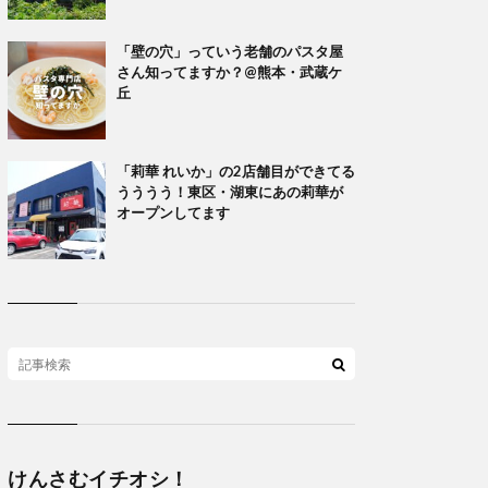
「壁の穴」っていう老舗のパスタ屋
さん知ってますか？@熊本・武蔵ケ
丘
「莉華 れいか」の2店舗目ができてる
うううう！東区・湖東にあの莉華が
オープンしてます
けんさむイチオシ！