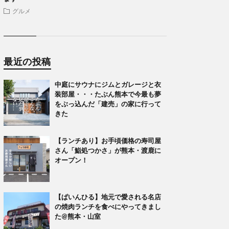
グルメ
最近の投稿
中庭にサウナにジムとガレージと衣
装部屋・・・たぶん熊本で今最も夢
をぶっ込んだ「建売」の家に行って
きた
【ランチあり】お手頃価格の寿司屋
さん「鮨処つかさ」が熊本・渡鹿に
オープン！
【ぱいんひる】地元で愛される名店
の焼肉ランチを食べにやってきまし
た@熊本・山室