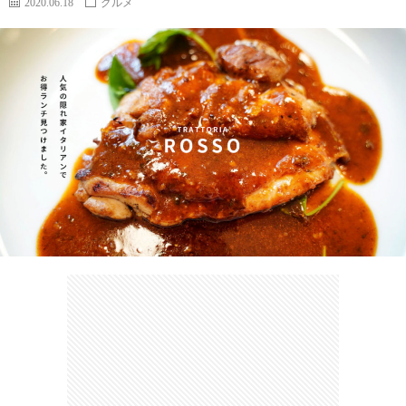
2020.06.18
グルメ
カ
ー
ネ
イ
フ
ツ
タ
ベ
お
ェ
集
ン
買
観
ト
い
光
珍
物
ス
け
ポ
ん
お
ッ
さ
問
ト
む
い