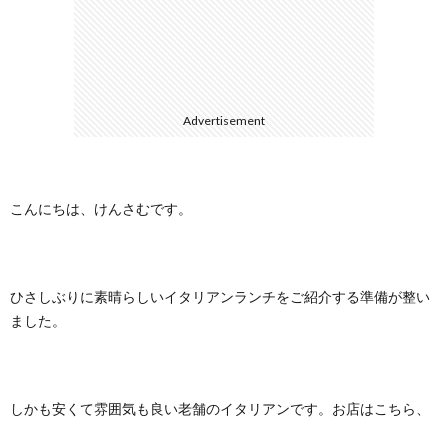
に
合
つ
わ
Advertisement
い
せ
て
こんにちは、けんさむです。
ひさしぶりに素晴らしいイタリアンランチをご紹介する準備が整い
ました。
しかも安くて雰囲気も良い老舗のイタリアンです。お店はこちら、