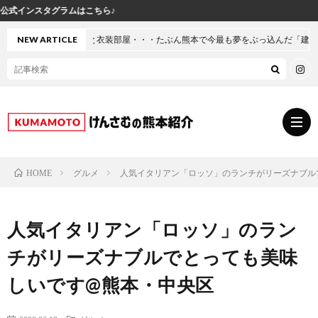
け
屋・・・たぶん熊本で今最も夢をぶっ込んだ「建売」の家に行ってきた
NEW ARTICLE
グルメ
人気イタリアン「ロッソ」のランチがリーズナブル
HOME
グ
人気イタリアン「ロッソ」のラン
ル
熊
チがリーズナブルでとっても美味
メ
本
ス
しいです@熊本・中央区
の
イ
小