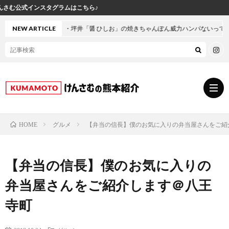
ちら♪
本・坪井「醤 ひしお」の焼きちゃんぽん威力ハンパないって！
NEW ARTICLE
グルメ
【弁当の信長】僕のお気に入りの弁当屋さんをご紹
HOME
グ
【弁当の信長】僕のお気に入りの
ル
熊
弁当屋さんをご紹介します＠八王
メ
本
ス
寺町
の
イ
小