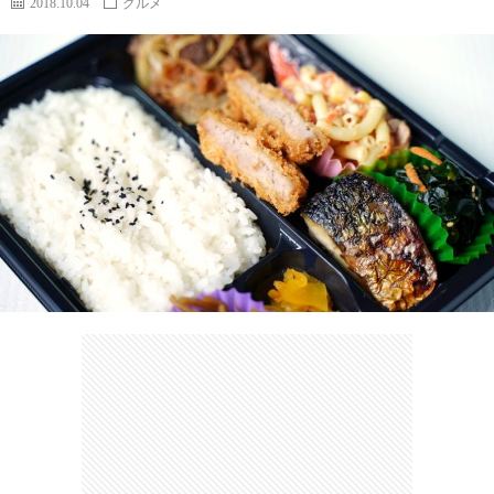
2018.10.04
グルメ
カ
ー
ネ
イ
フ
ツ
タ
ベ
お
ェ
集
ン
買
観
ト
い
光
珍
物
ス
け
ポ
ん
お
ッ
さ
問
ト
む
い