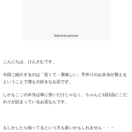
に
合
つ
わ
Advertisement
い
せ
て
こんにちは、けんさむです。
今回ご紹介するのは「安くて・美味しい」手作りのお弁当が買える
ということで僕も大好きなお店です。
しかもここの弁当は単に安いだけじゃなく、ちゃんと1品1品にこだ
わりが詰まっているお店なんです。
もしかしたら知ってるという方も多いかもしれません・・・