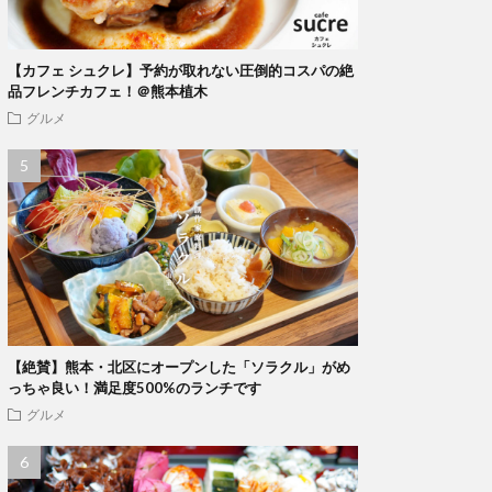
【カフェ シュクレ】予約が取れない圧倒的コスパの絶
品フレンチカフェ！＠熊本植木
グルメ
【絶賛】熊本・北区にオープンした「ソラクル」がめ
っちゃ良い！満足度500%のランチです
グルメ