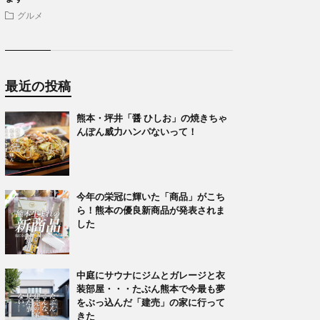
グルメ
最近の投稿
熊本・坪井「醤 ひしお」の焼きちゃ
んぽん威力ハンパないって！
今年の栄冠に輝いた「商品」がこち
ら！熊本の優良新商品が発表されま
した
中庭にサウナにジムとガレージと衣
装部屋・・・たぶん熊本で今最も夢
をぶっ込んだ「建売」の家に行って
きた