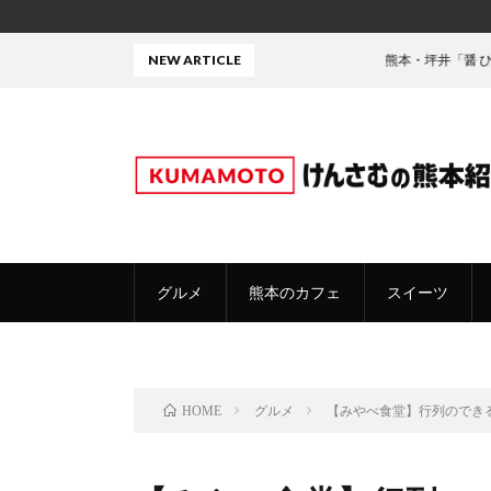
NEW ARTICLE
熊本・坪井「醤 ひしお」の焼き
グルメ
熊本のカフェ
スイーツ
グルメ
【みやべ食堂】行列のでき
HOME