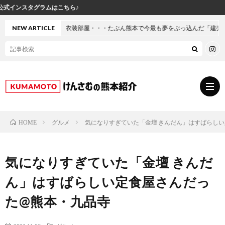
け
屋・・・たぶん熊本で今最も夢をぶっ込んだ「建売」の家に行ってきた
NEW ARTICLE
グルメ
気になりすぎていた「金壇 きんだん」はすばらし
HOME
グ
気になりすぎていた「金壇 きんだ
ル
熊
ん」はすばらしい定食屋さんだっ
メ
本
ス
た@熊本・九品寺
の
イ
小