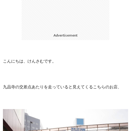
に
合
つ
わ
Advertisement
い
せ
て
こんにちは、けんさむです。
九品寺の交差点あたりを走っていると見えてくるこちらのお店、