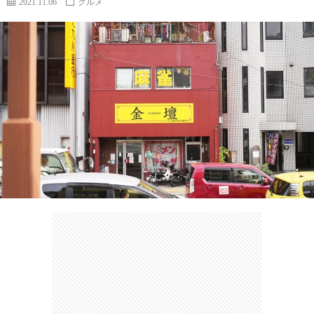
2021.11.06
グルメ
カ
ー
ネ
イ
フ
ツ
タ
ベ
お
ェ
集
ン
買
観
ト
い
光
珍
物
ス
け
ポ
ん
お
ッ
さ
問
ト
む
い