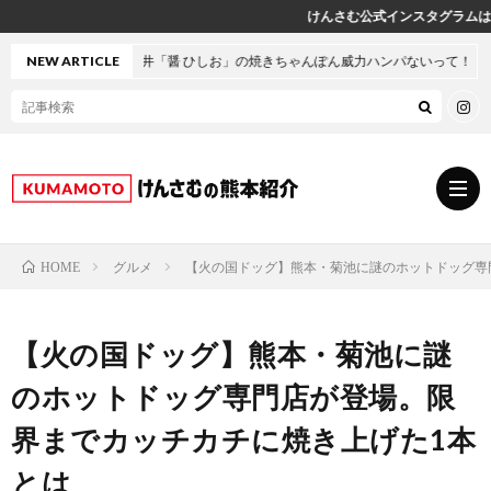
けんさむ公式インスタグラムはこちら♪
・坪井「醤 ひしお」の焼きちゃんぽん威力ハンパないって！
NEW ARTICLE
グルメ
【火の国ドッグ】熊本・菊池に謎のホットドッグ専
HOME
グ
【火の国ドッグ】熊本・菊池に謎
ル
熊
のホットドッグ専門店が登場。限
メ
本
ス
界までカッチカチに焼き上げた1本
とは
の
イ
小