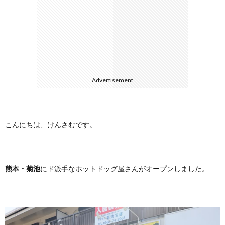
に
合
つ
わ
い
せ
Advertisement
て
こんにちは、けんさむです。
熊本・菊池
にド派手なホットドッグ屋さんがオープンしました。