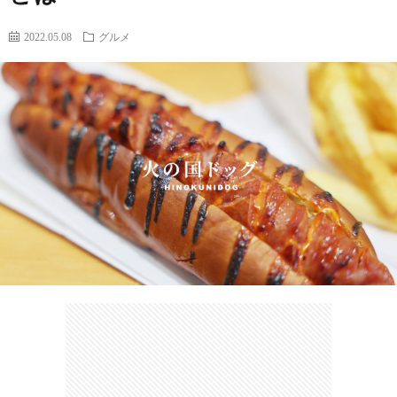
2022.05.08
グルメ
カ
ー
ネ
イ
フ
ツ
タ
ベ
お
ェ
集
ン
買
観
ト
い
光
珍
物
ス
け
ポ
ん
お
ッ
さ
問
ト
む
い