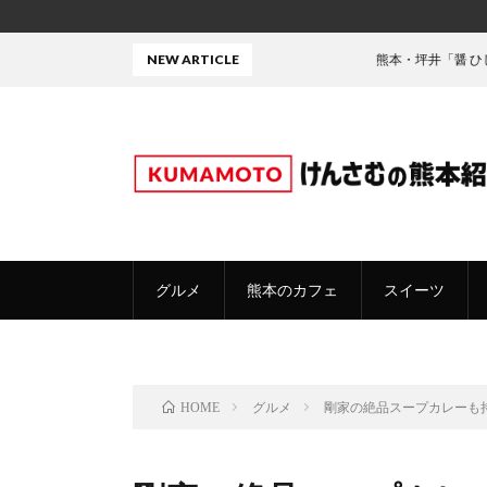
NEW ARTICLE
熊本・坪井「醤 ひしお」の焼きち
グルメ
熊本のカフェ
スイーツ
グルメ
剛家の絶品スープカレーも
HOME