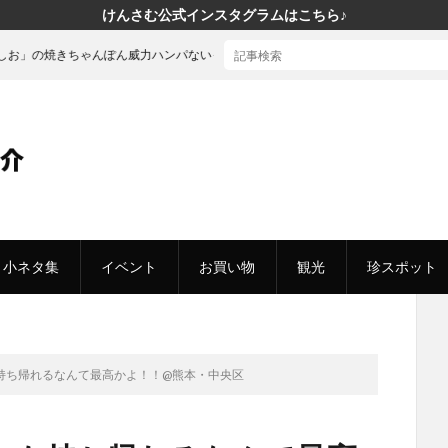
けんさむ公式インスタグラムはこちら♪
ゃんぽん威力ハンパないって！
小ネタ集
イベント
お買い物
観光
珍スポット
持ち帰れるなんて最高かよ！！@熊本・中央区