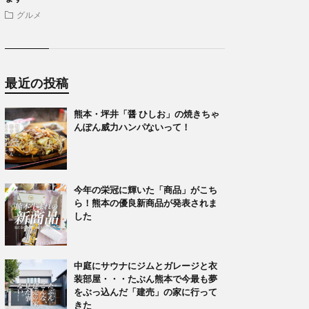
グルメ
最近の投稿
熊本・坪井「醤 ひしお」の焼きちゃ
んぽん威力ハンパないって！
今年の栄冠に輝いた「商品」がこち
ら！熊本の優良新商品が発表されま
した
中庭にサウナにジムとガレージと衣
装部屋・・・たぶん熊本で今最も夢
をぶっ込んだ「建売」の家に行って
きた