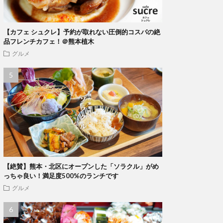
【カフェ シュクレ】予約が取れない圧倒的コスパの絶
品フレンチカフェ！＠熊本植木
グルメ
【絶賛】熊本・北区にオープンした「ソラクル」がめ
っちゃ良い！満足度500%のランチです
グルメ