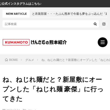
部屋・・・たぶん熊本で今最も夢をぶっ込んだ「建売」の家に行ってきた
NEW ARTICLE
グルメ
ね、ねじれ麺だと？新屋敷にオープンした「ねじれ
HOME
グ
ね、ねじれ麺だと？新屋敷にオー
ル
熊
プンした「ねじれ麺 豪傑」に行っ
メ
本
ス
てきた
の
イ
小