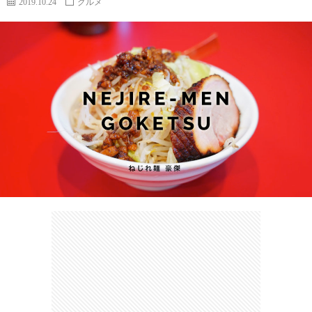
2019.10.24
グルメ
カ
ー
ネ
イ
フ
ツ
タ
ベ
お
ェ
集
ン
買
観
ト
い
光
珍
物
ス
け
ポ
ん
お
ッ
さ
問
ト
む
い