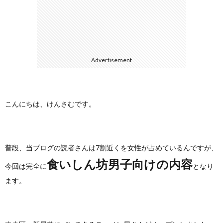
に
合
つ
わ
Advertisement
い
せ
て
こんにちは、けんさむです。
普段、当ブログの読者さんは7割近くを女性が占めているんですが、
食いしん坊男子向けの内容
今回は完全に
となり
ます。