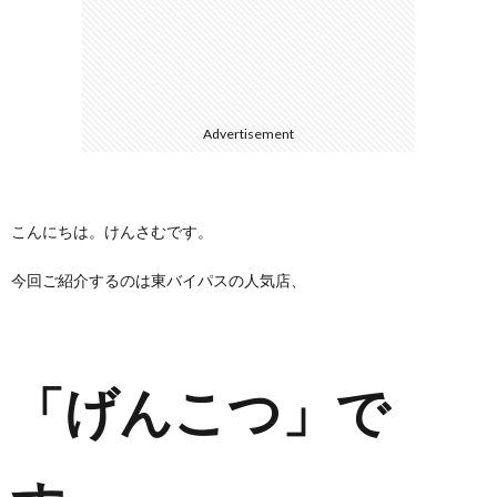
に
合
つ
わ
Advertisement
い
せ
て
こんにちは。けんさむです。
今回ご紹介するのは東バイパスの人気店、
「げんこつ」で