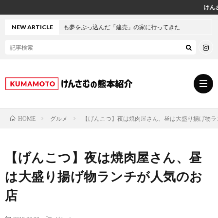
けんさむ公式インスタグラムはこちら
ぶっ込んだ「建売」の家に行ってきた
NEW ARTICLE
グルメ
【げんこつ】夜は焼肉屋さん、昼は大盛り揚げ物ラ
HOME
グ
【げんこつ】夜は焼肉屋さん、昼
ル
熊
は大盛り揚げ物ランチが人気のお
メ
本
ス
店
の
イ
小