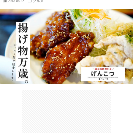
2018.06.22
グルメ
カ
ー
ネ
イ
フ
ツ
タ
ベ
お
ェ
集
ン
買
観
ト
い
光
珍
物
ス
け
ポ
ん
お
ッ
さ
問
ト
む
い