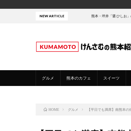
NEW ARTICLE
熊本・坪井「醤 ひしお」の焼きちゃんぽ
グルメ
熊本のカフェ
スイーツ
グルメ
【平日でも満席】南熊本の
HOME