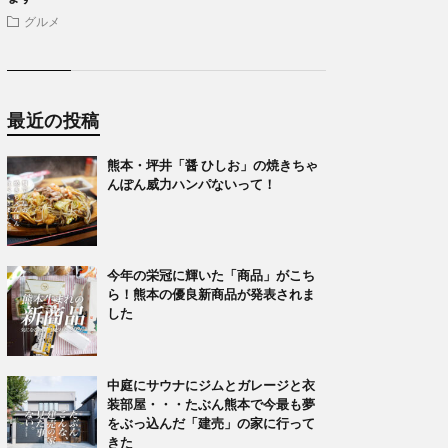
グルメ
最近の投稿
熊本・坪井「醤 ひしお」の焼きちゃ
んぽん威力ハンパないって！
今年の栄冠に輝いた「商品」がこち
ら！熊本の優良新商品が発表されま
した
中庭にサウナにジムとガレージと衣
装部屋・・・たぶん熊本で今最も夢
をぶっ込んだ「建売」の家に行って
きた