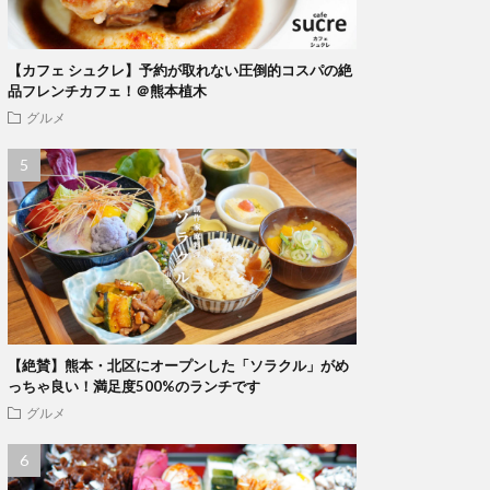
【カフェ シュクレ】予約が取れない圧倒的コスパの絶
品フレンチカフェ！＠熊本植木
グルメ
【絶賛】熊本・北区にオープンした「ソラクル」がめ
っちゃ良い！満足度500%のランチです
グルメ