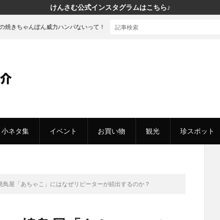
けんさむ公式インスタグラムはこちら♪
ん威力ハンパないって！
小ネタ集
イベント
お買い物
観光
珍スポット
焼鳥屋「あちゃこ」にはなぜリピーターが続出するのか？