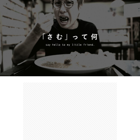
カ
ー
ネ
イ
フ
ツ
タ
ベ
お
ェ
集
ン
買
観
ト
い
光
珍
物
ス
け
ポ
ん
お
ッ
さ
問
ト
む
い