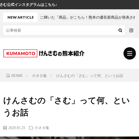
グラムはこちら♪
今年の栄冠に輝いた「商品」がこちら！熊本の優良新商品が発表されました
NEW ARTICLE
小ネタ集
けんさむの「さむ」って何、というお話
HOME
グ
けんさむの「さむ」って何、とい
ル
熊
うお話
メ
本
ス
2020.01.25
小ネタ集
の
イ
小