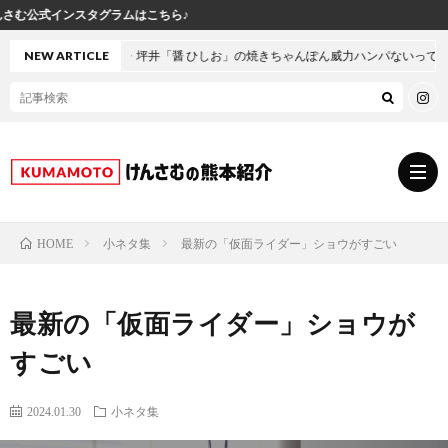
グラムはこちら♪
NEW ARTICLE
熊本・坪井「醤 ひしお」の焼きちゃんぽん威力ハンパないって！
小ネタ集
最新の「仮面ライダー」ショウがすごい
HOME
グ
最新の「仮面ライダー」ショウが
ル
熊
すごい
メ
本
ス
2024.01.30
小ネタ集
の
イ
小