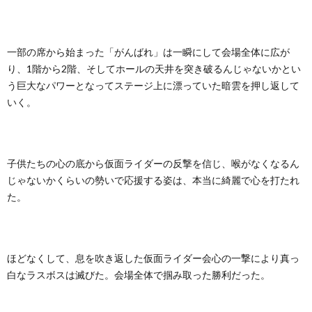
一部の席から始まった「がんばれ」は一瞬にして会場全体に広が
り、1階から2階、そしてホールの天井を突き破るんじゃないかとい
う巨大なパワーとなってステージ上に漂っていた暗雲を押し返して
いく。
子供たちの心の底から仮面ライダーの反撃を信じ、喉がなくなるん
じゃないかくらいの勢いで応援する姿は、本当に綺麗で心を打たれ
た。
ほどなくして、息を吹き返した仮面ライダー会心の一撃により真っ
白なラスボスは滅びた。会場全体で掴み取った勝利だった。