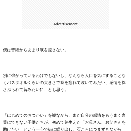
に
合
Advertisement
つ
わ
い
せ
僕は普段からあまり涙を流さない。
て
別に強がっているわけでもないし、なんなら人目を気にすることな
くバスタオルくらいの大きさで我を忘れて泣いてみたい、感情を揺
さぶられて昔みたいに、とも思う。
「はじめてのおつかい」を観ながら、まだ自分の感情をもうまく言
葉にできない子供たちが、初めて芽生えた「お母さん、お父さんを
助けたい」という一心で街に繰り出し、石ころにつまずきながら