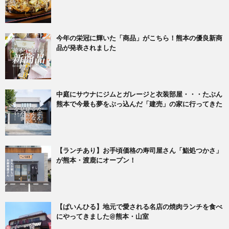
今年の栄冠に輝いた「商品」がこちら！熊本の優良新商
品が発表されました
中庭にサウナにジムとガレージと衣装部屋・・・たぶん
熊本で今最も夢をぶっ込んだ「建売」の家に行ってきた
【ランチあり】お手頃価格の寿司屋さん「鮨処つかさ」
が熊本・渡鹿にオープン！
【ぱいんひる】地元で愛される名店の焼肉ランチを食べ
にやってきました@熊本・山室