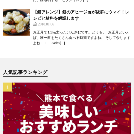
【餅アレンジ】餅のアヒージョが抜群にウマイ！レ
シピと材料を解説します
2018.01.06
お正月で1.5kg太ったけんさむです。どうも。 お正月といえ
ば、唯一餅をたくさん食べる時期ですよね。 そして余ります
よね・・・ &nbs[…]
人気記事ランキング