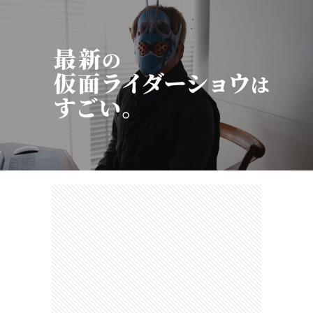
カ
ー
ネ
イ
フ
ツ
タ
ベ
お
ェ
集
ン
買
観
ト
い
光
珍
物
ス
け
ポ
ん
お
ッ
さ
問
ト
む
い