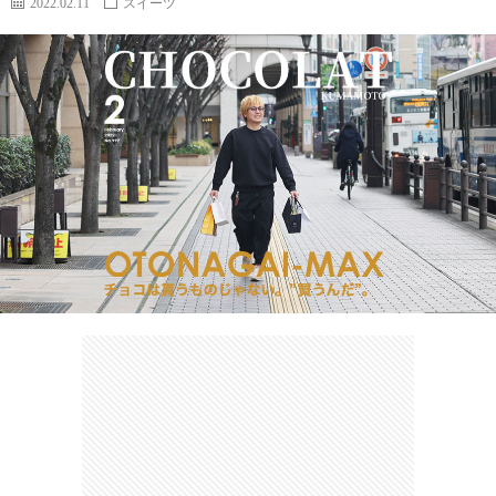
2022.02.11
スイーツ
カ
ー
ネ
イ
フ
ツ
タ
ベ
お
ェ
集
ン
買
観
ト
い
光
珍
物
ス
け
ポ
ん
お
ッ
さ
問
ト
む
い