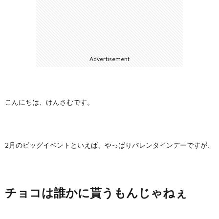
に
合
つ
わ
Advertisement
い
せ
て
こんにちは、けんさむです。
2月のビッグイベントといえば、やっぱりバレンタインデーですが、
チョコは誰かに貰うもんじゃねぇ