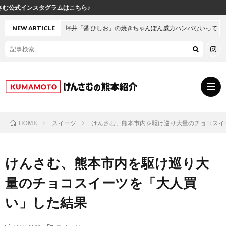
♪
・坪井「醤 ひしお」の焼きちゃんぽん威力ハンパないって！
NEW ARTICLE
スイーツ
けんさむ、熊本市内を駆け巡り大量のチョコスイ
HOME
グ
けんさむ、熊本市内を駆け巡り大
ル
熊
量のチョコスイーツを「大人買
メ
本
ス
い」した結果
の
イ
小