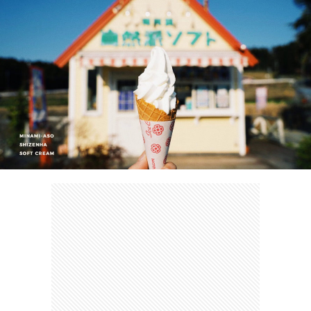
カ
ー
ネ
イ
フ
ツ
タ
ベ
お
ェ
集
ン
買
観
ト
い
光
珍
物
ス
け
ポ
ん
お
ッ
さ
問
ト
む
い