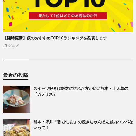
【随時更新】僕のおすすめTOP10ランキングを発表します
グルメ
最近の投稿
スイーツ好きは絶対に訪れた方がいい熊本・上天草の
「LYS リス」
熊本・坪井「醤 ひしお」の焼きちゃんぽん威力ハンパな
いって！