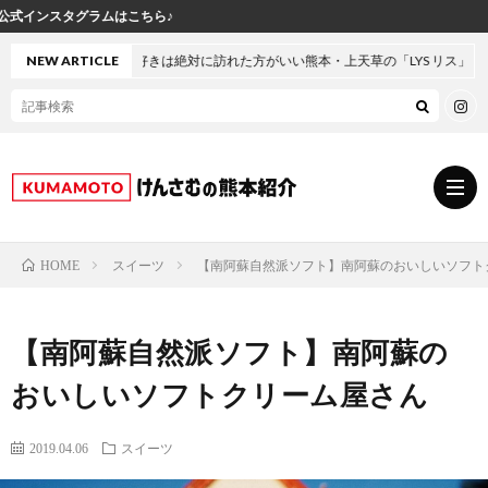
ら♪
イーツ好きは絶対に訪れた方がいい熊本・上天草の「LYS リス」
NEW ARTICLE
スイーツ
【南阿蘇自然派ソフト】南阿蘇のおいしいソフト
HOME
グ
【南阿蘇自然派ソフト】南阿蘇の
ル
熊
おいしいソフトクリーム屋さん
メ
本
ス
2019.04.06
スイーツ
の
イ
小