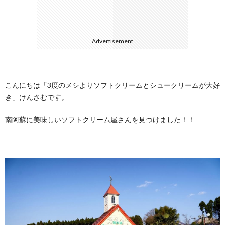
に
合
Advertisement
つ
わ
い
せ
こんにちは「3度のメシよりソフトクリームとシュークリームが大好
き」けんさむです。
て
南阿蘇に美味しいソフトクリーム屋さんを見つけました！！