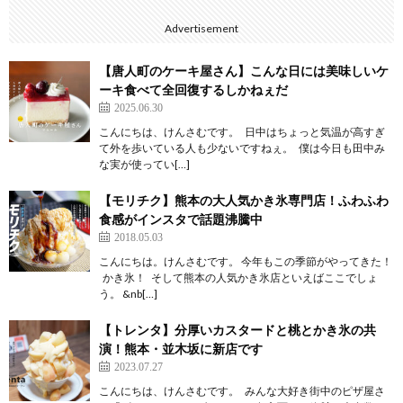
Advertisement
【唐人町のケーキ屋さん】こんな日には美味しいケ
ーキ食べて全回復するしかねぇだ
2025.06.30
こんにちは、けんさむです。 日中はちょっと気温が高すぎ
て外を歩いている人も少ないですねぇ。 僕は今日も田中み
な実が使ってい[…]
【モリチク】熊本の大人気かき氷専門店！ふわふわ
食感がインスタで話題沸騰中
2018.05.03
こんにちは。けんさむです。 今年もこの季節がやってきた！
かき氷！ そして熊本の人気かき氷店といえばここでしょ
う。 &nb[…]
【トレンタ】分厚いカスタードと桃とかき氷の共
演！熊本・並木坂に新店です
2023.07.27
こんにちは、けんさむです。 みんな大好き街中のピザ屋さ