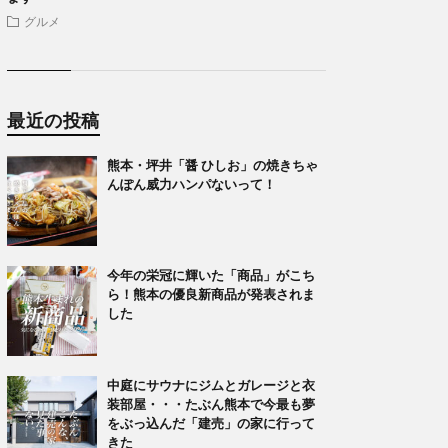
グルメ
最近の投稿
熊本・坪井「醤 ひしお」の焼きちゃ
んぽん威力ハンパないって！
今年の栄冠に輝いた「商品」がこち
ら！熊本の優良新商品が発表されま
した
中庭にサウナにジムとガレージと衣
装部屋・・・たぶん熊本で今最も夢
をぶっ込んだ「建売」の家に行って
きた