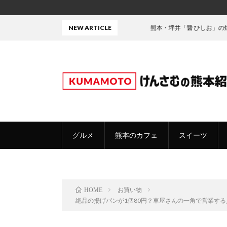
NEW ARTICLE
熊本・坪井「醤 ひしお」の焼きちゃんぽ
グルメ
熊本のカフェ
スイーツ
お買い物
HOME
絶品の揚げパンが1個80円？車屋さんの一角で営業する