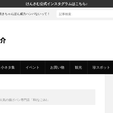
けんさむ公式インスタグラムはこちら♪
ん威力ハンパないって！
小ネタ集
イベント
お買い物
観光
珍スポット
人気の揚げパン専門店「和(なごみ)」